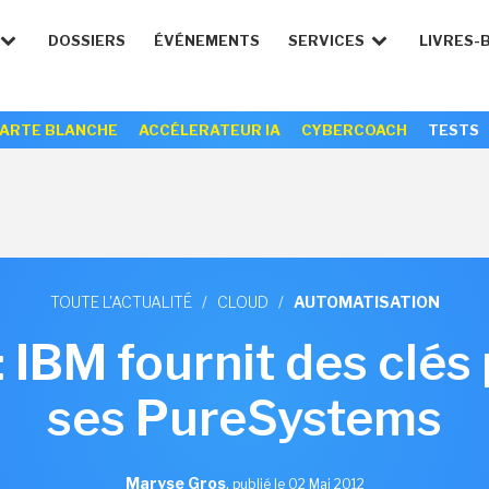
DOSSIERS
ÉVÉNEMENTS
SERVICES
LIVRES-
ARTE BLANCHE
ACCÉLERATEUR IA
CYBERCOACH
TESTS
TOUTE L'ACTUALITÉ
/
CLOUD
/
AUTOMATISATION
 IBM fournit des clés
ses PureSystems
Maryse Gros
,
publié le 02 Mai 2012