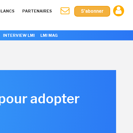
S'abonner
BLANCS
PARTENAIRES
INTERVIEW LMI
LMI MAG
 pour adopter