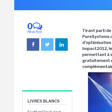
0
Tirant parti de
Réaction
PureSystems d
d'optimisation 
Impact2012, le
permettant à s
gratuitement 
complémentair
LIVRES BLANCS
SecNumCloud : tout