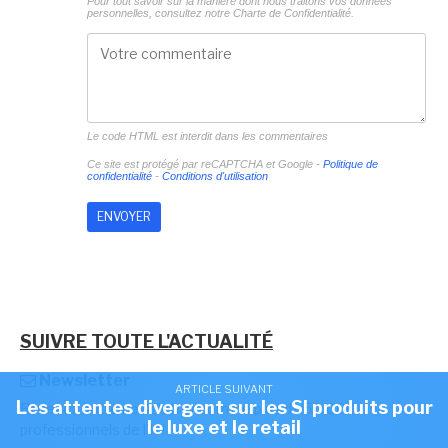
Pour tout savoir sur la manière dont nous traitons vos données
personnelles, consultez notre
Charte de Confidentialité.
Le code HTML est interdit dans les commentaires
Ce site est protégé par reCAPTCHA et Google -
Politique de
confidentialité
-
Conditions d'utilisation
SUIVRE TOUTE L'ACTUALITÉ
Newsletter
ARTICLE SUIVANT
Les attentes divergent sur les SI produits pour
Recevez notre newsletter comme plus de 50 000
le luxe et le retail
professionnels de l'IT!