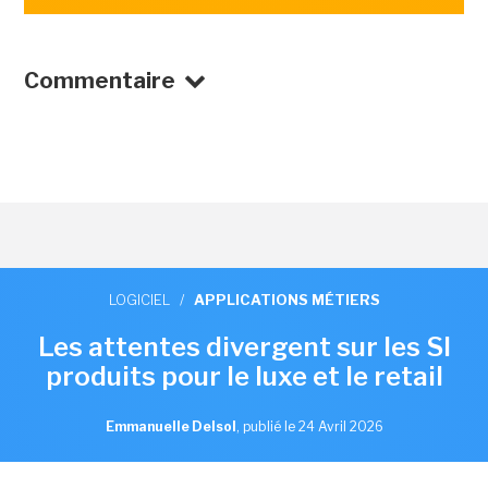
Commentaire
LOGICIEL
/
APPLICATIONS MÉTIERS
Les attentes divergent sur les SI
produits pour le luxe et le retail
Emmanuelle Delsol
,
publié le 24 Avril 2026