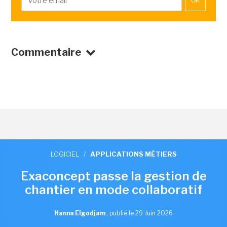
OK
Commentaire
LOGICIEL
/
APPLICATIONS MÉTIERS
Exaconcept passe la gestion de
chantier en mode collaboratif
Hanna Elgodjam
,
publié le 29 Juin 2026