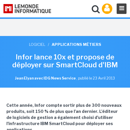
LOGICIEL
/
APPLICATIONS MÉTIERS
Infor lance 10x et propose de
déployer sur SmartCloud d'IBM
Jean Elyan avec IDG News Service
,
publié le 23 Avril 2013
Cette année, Infor compte sortir plus de 300 nouveaux
produits, soit 150 % de plus que l'an dernier. L'éditeur
de logiciels de gestion a également choisi d'utiliser
l'infrastructure IBM SmartCloud pour déployer ses
applications.