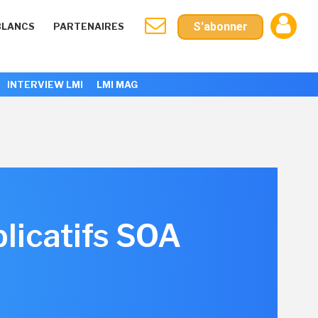
S'abonner
BLANCS
PARTENAIRES
INTERVIEW LMI
LMI MAG
licatifs SOA