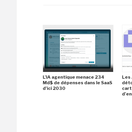
L'IA agentique menace 234
Les 
Md$ de dépenses dans le SaaS
dét
d'ici 2030
cart
d'en