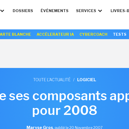
DOSSIERS
ÉVÉNEMENTS
SERVICES
LIVRES-
ARTE BLANCHE
ACCÉLERATEUR IA
CYBERCOACH
TESTS
TOUTE L'ACTUALITÉ
/
LOGICIEL
re ses composants app
pour 2008
Maryse Gros
,
publié le 20 Novembre 2007