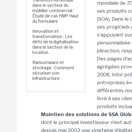
mondiale de 70
dans le secteur du
mobilier commercial :
ses produits c
Étude de cas HMY Haut
(SOA). Dans le 
du formulaire
ses progiciels
Innovation et
s'appuyant sur
transformation : Les
défis de la digitalisation
personnalisée s
dans le secteur de la
(direction, res
location
Des pages d'ac
Ransomware et
agrégées prove
stockage : Comment
sécuriser son
2008, Infor pr
infrastructure
entreprises év
différentes no
livré à ses cl
produits inclu
Maintien des solutions de SSA Global
dont le principal investisseur n'est au
depuis mai 2002 une vingtaine d'éditeu