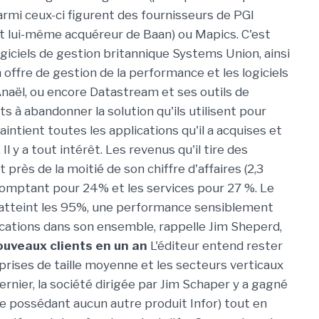
rmi ceux-ci figurent des fournisseurs de PGI
 lui-même acquéreur de Baan) ou Mapics. C'est
 logiciels de gestion britannique Systems Union, ainsi
offre de gestion de la performance et les logiciels
aël, ou encore Datastream et ses outils de
nts à abandonner la solution qu'ils utilisent pour
aintient toutes les applications qu'il a acquises et
 Il y a tout intérêt. Les revenus qu'il tire des
rès de la moitié de son chiffre d'affaires (2,3
 comptant pour 24% et les services pour 27 %. Le
e atteint les 95%, une performance sensiblement
ications dans son ensemble, rappelle Jim Sheperd,
ouveaux clients en un an
L'éditeur entend rester
reprises de taille moyenne et les secteurs verticaux
 dernier, la société dirigée par Jim Schaper y a gagné
e possédant aucun autre produit Infor) tout en