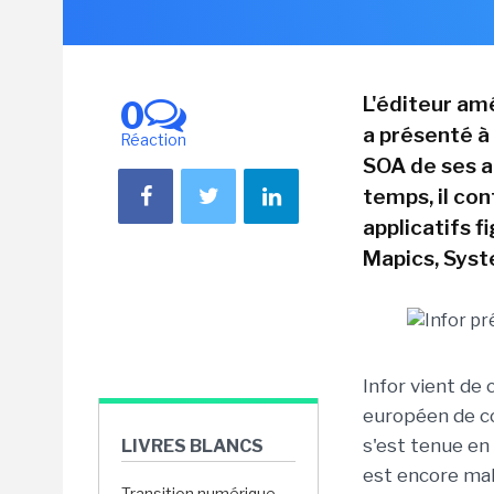
L'éditeur am
0
a présenté à
Réaction
SOA de ses a
temps, il co
applicatifs f
Mapics, Syste
Infor vient de 
européen de co
s'est tenue en
LIVRES BLANCS
est encore mal
Transition numérique