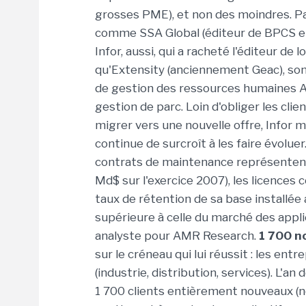
grosses PME), et non des moindres. Pa
comme SSA Global (éditeur de BPCS et
Infor, aussi, qui a racheté l'éditeur de
qu'Extensity (anciennement Geac), son 
de gestion des ressources humaines An
gestion de parc. Loin d'obliger les clie
migrer vers une nouvelle offre, Infor m
continue de surcroît à les faire évoluer.
contrats de maintenance représentent p
Md$ sur l'exercice 2007), les licences
taux de rétention de sa base installé
supérieure à celle du marché des appl
analyste pour AMR Research.
1 700 n
sur le créneau qui lui réussit : les ent
(industrie, distribution, services). L'an
1 700 clients entièrement nouveaux (n