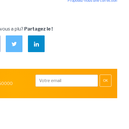
Proposez-nous une correction
 vous a plu?
Partagez le !
OK
 50000