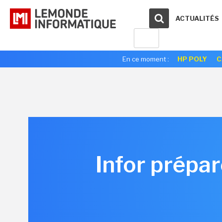
ACTUALITÉS
En ce moment :
HP POLY
C
Infor prépa