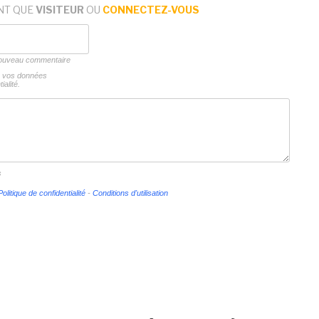
NT QUE
VISITEUR
OU
CONNECTEZ-VOUS
 nouveau commentaire
ns vos données
ialité.
s
Politique de confidentialité
-
Conditions d'utilisation