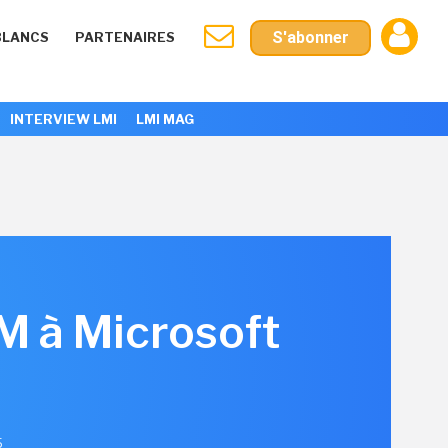
S'abonner
BLANCS
PARTENAIRES
INTERVIEW LMI
LMI MAG
M à Microsoft
5