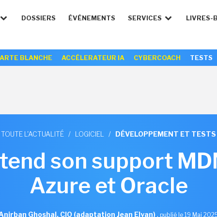
DOSSIERS
ÉVÉNEMENTS
SERVICES
LIVRES-
ARTE BLANCHE
ACCÉLERATEUR IA
CYBERCOACH
TESTS
TOUTE L'ACTUALITÉ
/
LOGICIEL
/
DÉVELOPPEMENT ET TESTS
étend son support MD
Azure et Oracle
Anirban Ghoshal, CIO (adaptation Jean Elyan)
,
publié le 19 Mai 202