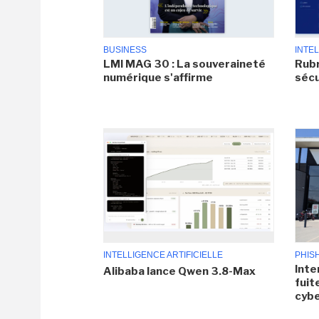
BUSINESS
INTEL
LMI MAG 30 : La souveraineté
Rubr
numérique s'affirme
sécu
INTELLIGENCE ARTIFICIELLE
PHIS
Inte
Alibaba lance Qwen 3.8-Max
fuit
cyb