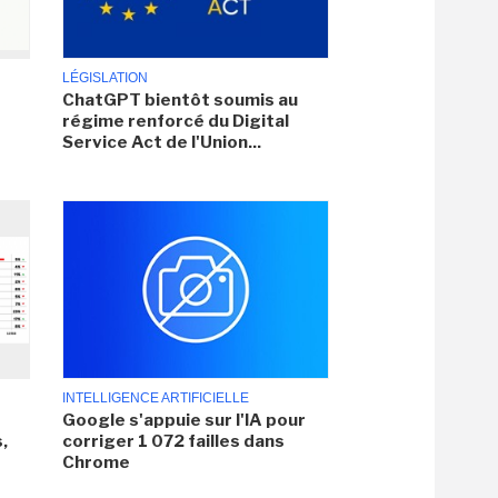
LÉGISLATION
ChatGPT bientôt soumis au
régime renforcé du Digital
Service Act de l'Union...
INTELLIGENCE ARTIFICIELLE
Google s'appuie sur l'IA pour
,
corriger 1 072 failles dans
Chrome