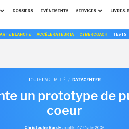
DOSSIERS
ÉVÉNEMENTS
SERVICES
LIVRES-
ARTE BLANCHE
ACCÉLERATEUR IA
CYBERCOACH
TESTS
TOUTE L'ACTUALITÉ
/
DATACENTER
ente un prototype de p
coeur
Christophe Bardy
,
publié le 17 Février 2006