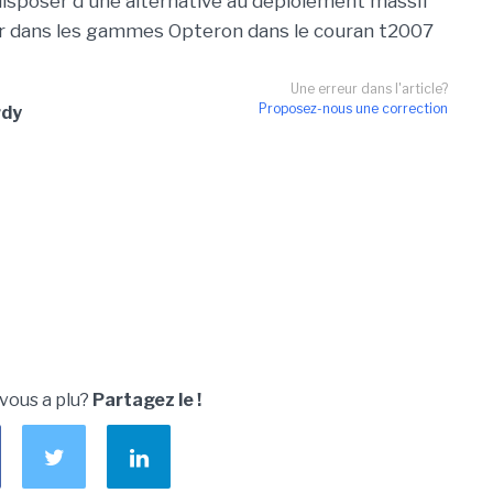
disposer d'une alternative au déploiement massif
ur dans les gammes Opteron dans le couran t2007
Une erreur dans l'article?
Proposez-nous une correction
rdy
 vous a plu?
Partagez le !