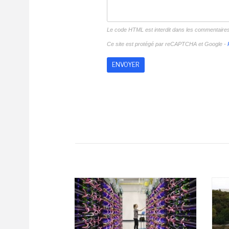
Le code HTML est interdit dans les commentaire
Ce site est protégé par reCAPTCHA et Google -