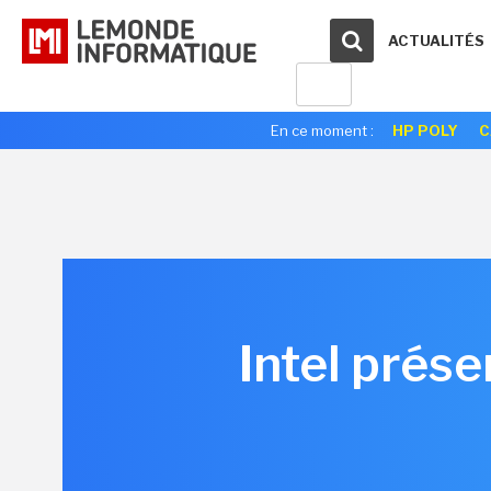
ACTUALITÉS
En ce moment :
HP POLY
C
Intel prés