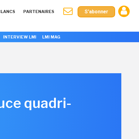
S'abonner
BLANCS
PARTENAIRES
INTERVIEW LMI
LMI MAG
uce quadri-