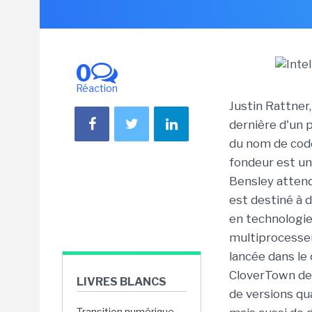
0
Réaction
Justin Rattner,
dernière d'un 
du nom de code
fondeur est u
Bensley attend
est destiné à d
en technologie
multiprocesseu
lancée dans le
CloverTown dev
LIVRES BLANCS
de versions qu
Transition numérique