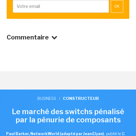
OK
Commentaire
BUSINESS
/
CONSTRUCTEUR
Le marché des switchs pénalisé
par la pénurie de composants
Paul Barker, NetworkWorld (adapté par Jean Elyan)
,
publié le 11