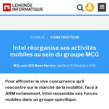
BUSINESS
/
CONSTRUCTEUR
Intel réorganise ses activités
mobiles au sein du groupe MCG
M.G. avec IDG News Service
,
publié le 15 Décembre 2011
Pour affronter la vive concurrence qu'il
rencontre sur le marché de la mobilité, face à
ARM notamment, Intel rassemble ses forces
mobiles dans un groupe spécifique.