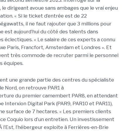
l au second semestre 2023. Interrogé sur la
, le dirigeant avoue sans ambages que le vrai enjeu
tion. « Si le ticket d’entrée est de 22
égawatts, il ne faut rajouter que 3 millions pour
 est aujourd’hui du côté des talents dans
s éclectiques. « Le salaire de ces experts a connu
axe Paris, Francfort, Amsterdam et Londres ». Et
uvent très commode de recruter parmi le personnel
rs équipes.
ment une grande partie des centres du spécialiste
 le Nord, on retrouve PAR1 à
erture du premier camembert PAR8, en attendant
pe Interxion Digital Park (PAR9, PAR10 et PAR11),
e surface de 7 hectares. « Les premiers clients
rice Coquio lors d’un entretien. Un investissement
 À l’Est, l’hébergeur exploite à Ferrières-en-Brie