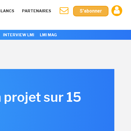
S'abonner
BLANCS
PARTENAIRES
INTERVIEW LMI
LMI MAG
n projet sur 15