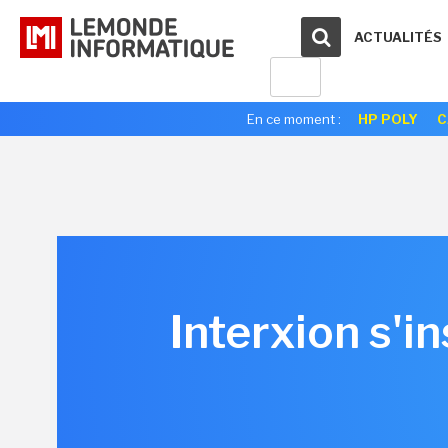
ACTUALITÉS
En ce moment :
HP POLY
C
Interxion s'in