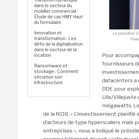
dans le secteur du
mobilier commercial :
Étude de cas HMY Haut
du formulaire
Innovation et
Le président d
transformation : Les
l'in
défis de la digitalisation
dans le secteur de la
Pour accompagn
location
fournisseurs d
Ransomware et
stockage : Comment
investissement
sécuriser son
datacenters a 
infrastructure
DDE pour explo
Ulis/Villejuste
mégawatts. Le 
de la N118.
«
L’investissement planifi
d’acteurs de type hyperscalers mais 
entreprises
»
, nous a indiqué le présid