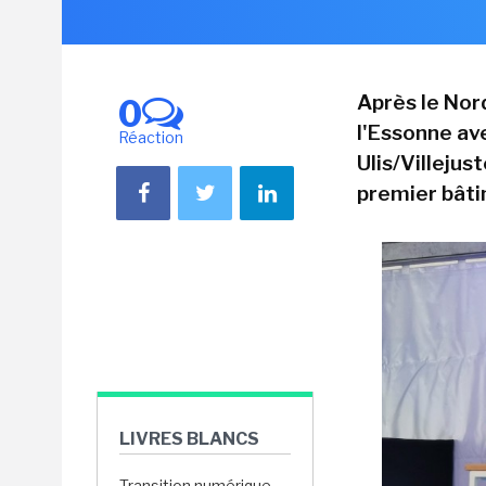
Après le Nord
0
l'Essonne av
Réaction
Ulis/Villejus
premier bâti
LIVRES BLANCS
Transition numérique