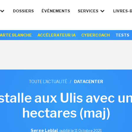
DOSSIERS
ÉVÉNEMENTS
SERVICES
LIVRES-
ARTE BLANCHE
ACCÉLERATEUR IA
CYBERCOACH
TESTS
TOUTE L'ACTUALITÉ
/
DATACENTER
stalle aux Ulis avec u
hectares (maj)
Serge Leblal
,
publié le 11 Octobre 2021