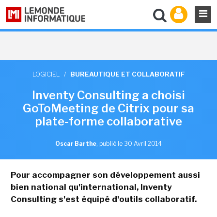
LOGICIEL
/
BUREAUTIQUE ET COLLABORATIF
Inventy Consulting a choisi
GoToMeeting de Citrix pour sa
plate-forme collaborative
Oscar Barthe
,
publié le 30 Avril 2014
Pour accompagner son développement aussi
bien national qu'international, Inventy
Consulting s'est équipé d'outils collaboratif.