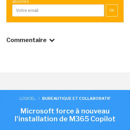
abonnés
OK
Commentaire
LOGICIEL
/
BUREAUTIQUE ET COLLABORATIF
Microsoft force à nouveau
l'installation de M365 Copilot