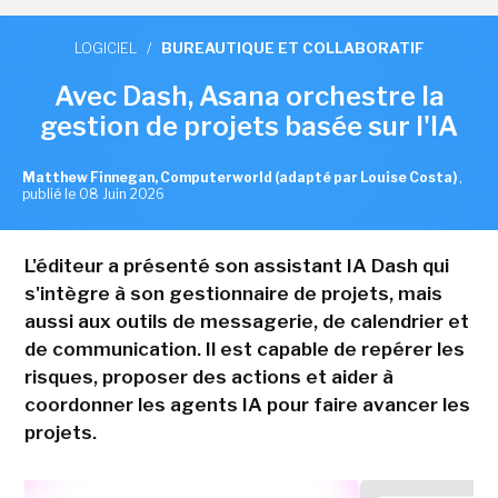
LOGICIEL
/
BUREAUTIQUE ET COLLABORATIF
Avec Dash, Asana orchestre la
gestion de projets basée sur l'IA
Matthew Finnegan, Computerworld (adapté par Louise Costa)
,
publié le 08 Juin 2026
L'éditeur a présenté son assistant IA Dash qui
s'intègre à son gestionnaire de projets, mais
aussi aux outils de messagerie, de calendrier et
de communication. Il est capable de repérer les
risques, proposer des actions et aider à
coordonner les agents IA pour faire avancer les
projets.