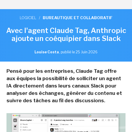
LOGICIEL
/
BUREAUTIQUE ET COLLABORATIF
Avec l'agent Claude Tag, Anthropic
ajoute un coéquipier dans Slack
Louise Costa
,
publié le 25 Juin 2026
Pensé pour les entreprises, Claude Tag offre
aux équipes la possibilité de solliciter un agent
IA directement dans leurs canaux Slack pour
analyser des échanges, générer du contenu et
suivre des tâches au fil des discussions.