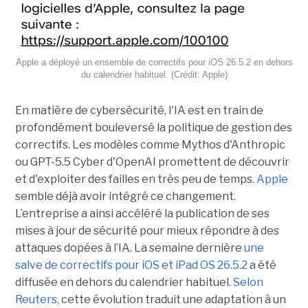
Apple a déployé un ensemble de correctifs pour iOS 26.5.2 en dehors
du calendrier habituel. (Crédit: Apple)
En matière de cybersécurité, l'IA est en train de
profondément bouleversé la politique de gestion des
correctifs. Les modèles comme Mythos d'Anthropic
ou GPT-5.5 Cyber d'OpenAI promettent de découvrir
et d'exploiter des failles en très peu de temps.
Apple
semble déjà avoir intégré ce changement.
L’entreprise a ainsi accéléré la publication de ses
mises à jour de sécurité pour mieux répondre à des
attaques dopées à l’IA. La semaine dernière
une
salve de correctifs pour iOS et iPad OS 26.5.2
a été
diffusée en dehors du calendrier habituel.
Selon
Reuters
, cette évolution traduit une adaptation à un