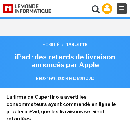
MOBILITÉ
/
TABLETTE
iPad : des retards de livraison
annoncés par Apple
Relaxnews
,
publié le 12 Mars 2012
La firme de Cupertino a averti les
consommateurs ayant commandé en ligne le
prochain iPad, que les livraisons seraient
retardées.