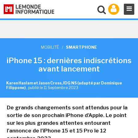
MOBILITÉ
/
SMARTPHONE
iPhone 15 : dernières indiscrétions
avant lancement
Karen Haslam et Jason Cross, IDG NS (adapté par Dominique
Filippone)
,
publié le 11 Septembre 2023
De grands changements sont attendus pour la
sortie de son prochain iPhone d'Apple. Le point
sur les plus grandes attentes entourant
l'annonce de l'iPhone 15 et 15 Pro le 12