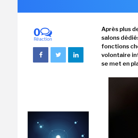
Après plus d
0
salons dédiés
Réaction
fonctions ch
volontaire in
se met en pl