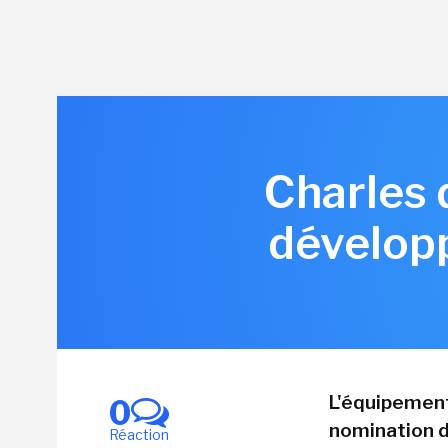
Charles 
développ
L'équipement
0
nomination d
Réaction