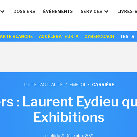
DOSSIERS
ÉVÉNEMENTS
SERVICES
LIVRES-
ARTE BLANCHE
ACCÉLERATEUR IA
CYBERCOACH
TESTS
TOUTE L'ACTUALITÉ
/
EMPLOI
/
CARRIÈRE
rs : Laurent Eydieu q
Exhibitions
,
publié le 21 Décembre 2021