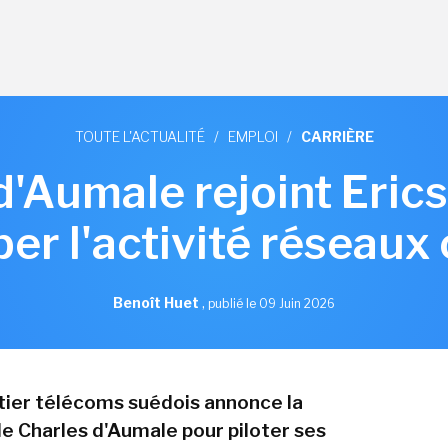
TOUTE L'ACTUALITÉ
/
EMPLOI
/
CARRIÈRE
d'Aumale rejoint Eric
er l'activité réseaux 
Benoît Huet
,
publié le 09 Juin 2026
ier télécoms suédois annonce la
e Charles d'Aumale pour piloter ses