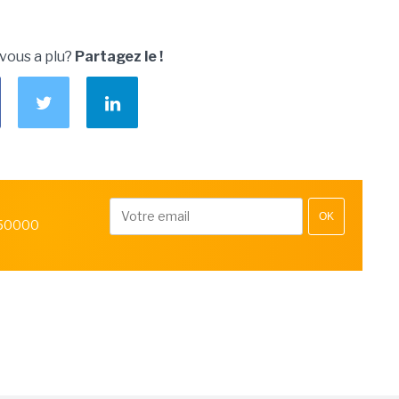
 vous a plu?
Partagez le !
OK
 50000