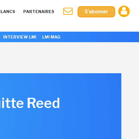
S'abonner
BLANCS
PARTENAIRES
INTERVIEW LMI
LMI MAG
uitte Reed