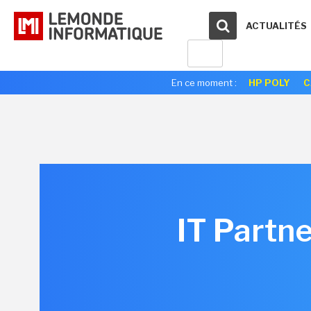
ACTUALITÉS
En ce moment :
HP POLY
C
IT Partne