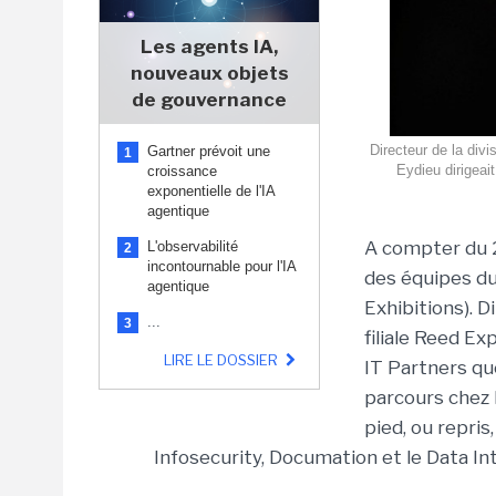
Les agents IA,
nouveaux objets
de gouvernance
Directeur de la div
Gartner prévoit une
1
Eydieu dirigeait
croissance
exponentielle de l'IA
agentique
A compter du 2
L'observabilité
2
incontournable pour l'IA
des équipes d
agentique
Exhibitions). D
...
3
filiale Reed Exp
LIRE LE DOSSIER
IT Partners qu
parcours chez 
pied, ou repris
Infosecurity, Documation et le Data In