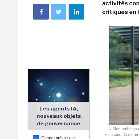
activités co
critiques en 
Les agents IA,
nouveaux objets
de gouvernance
« Mon ambition e
solutions de commu
Gartner prévoit une
1