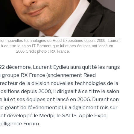
ision nouvelles technologies de Reed Expositions depuis 2000, Laurent
 à ce titre le salon IT Partners que lui et ses équipes ont lancé en
2006.Crédit photo : RX France.
2 décembre, Laurent Eydieu aura quitté les rangs
u groupe RX France (anciennement Reed
irecteur de la division nouvelles technologies de la
ositions depuis 2000, il dirigeait à ce titre le salon
e lui et ses équipes ont lancé en 2006. Durant son
le géant de l'événementiel, il a également mis sur
, et développé le Medpi, le SATIS, Apple Expo,
telligence Forum.