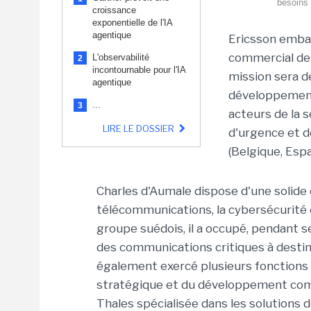
besoins 
croissance
exponentielle de l'IA
agentique
Ericsson emba
commercial des
L'observabilité
2
incontournable pour l'IA
mission sera de
agentique
développement 
...
3
acteurs de la s
LIRE LE DOSSIER
d'urgence et d
(Belgique, Esp
Charles d'Aumale dispose d'une solide
télécommunications, la cybersécurité e
groupe suédois, il a occupé, pendant 
des communications critiques à destin
également exercé plusieurs fonctions
stratégique et du développement comm
Thales spécialisée dans les solutions d