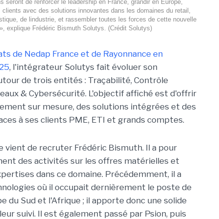
s seront de renforcer le leadership en France, grandir en Europe,
lients avec des solutions innovantes dans les domaines du retail,
istique, de lindustrie, et rassembler toutes les forces de cette nouvelle
», explique Frédéric Bismuth Solutys. (Crédit Solutys)
hats de Nedap France et de Rayonnance en
25
, l'intégrateur Solutys fait évoluer son
tour de trois entités : Traçabilité, Contrôle
eaux & Cybersécurité. L'objectif affiché est d'offrir
ment sur mesure, des solutions intégrées et des
aces à ses clients PME, ETI et grands comptes.
e vient de recruter Frédéric Bismuth. Il a pour
t des activités sur les offres matérielles et
 expertises dans ce domaine. Précédemment, il a
chnologies où il occupait dernièrement le poste de
 du Sud et l'Afrique ; il apporte donc une solide
leur suivi. Il est également passé par Psion, puis