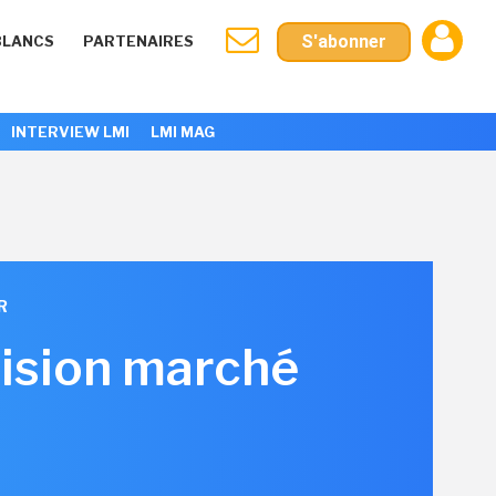
S'abonner
BLANCS
PARTENAIRES
INTERVIEW LMI
LMI MAG
R
vision marché