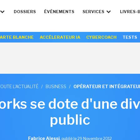
DOSSIERS
ÉVÉNEMENTS
SERVICES
LIVRES-
ARTE BLANCHE
ACCÉLERATEUR IA
CYBERCOACH
TESTS
TOUTE L'ACTUALITÉ
/
BUSINESS
/
OPÉRATEUR ET INTÉGRATEU
rks se dote d'une di
public
Fabrice Alessi
,
publié le 29 Novembre 2012