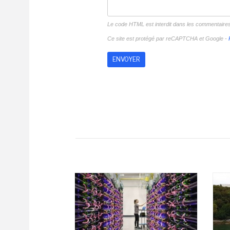
Le code HTML est interdit dans les commentaire
Ce site est protégé par reCAPTCHA et Google -