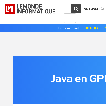
ACTUALITÉS
En ce moment :
HP POLY
C
Java en GPL