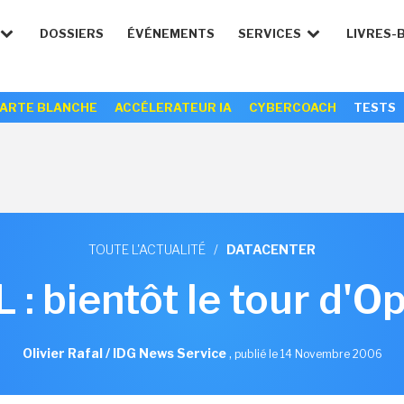
DOSSIERS
ÉVÉNEMENTS
SERVICES
LIVRES-
ARTE BLANCHE
ACCÉLERATEUR IA
CYBERCOACH
TESTS
TOUTE L'ACTUALITÉ
/
DATACENTER
 : bientôt le tour d'O
Olivier Rafal / IDG News Service
,
publié le 14 Novembre 2006