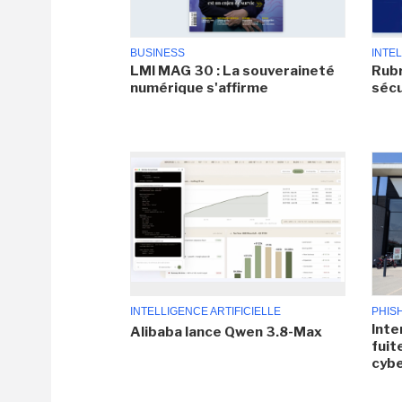
BUSINESS
INTEL
LMI MAG 30 : La souveraineté
Rubr
numérique s'affirme
sécu
INTELLIGENCE ARTIFICIELLE
PHIS
Inte
Alibaba lance Qwen 3.8-Max
fuit
cyb