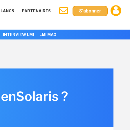
S'abonner
BLANCS
PARTENAIRES
INTERVIEW LMI
LMI MAG
penSolaris ?