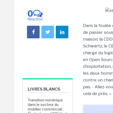
0
Réaction
Dans la foulée 
de passer sous
maison, la CDD
Schwartz, le CE
charge du logic
en Open Source
d'exploitation,
les deux homme
contre un chan
pas. - Allez-vo
LIVRES BLANCS
cela de près. »
Transition numérique
dans le secteur du
mobilier commercial :