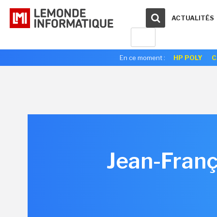
ACTUALITÉS
En ce moment :
HP POLY
C
Jean-Franç