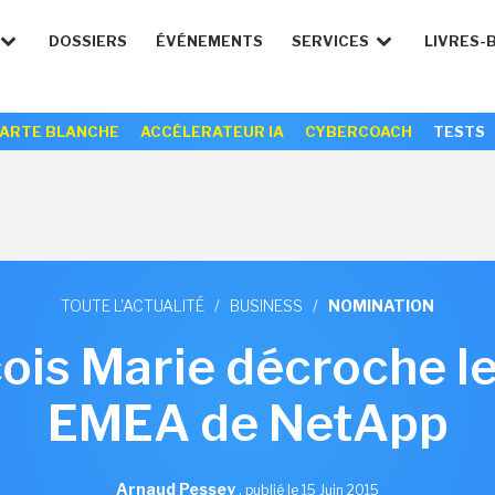
DOSSIERS
ÉVÉNEMENTS
SERVICES
LIVRES-
ARTE BLANCHE
ACCÉLERATEUR IA
CYBERCOACH
TESTS
TOUTE L'ACTUALITÉ
/
BUSINESS
/
NOMINATION
ois Marie décroche l
EMEA de NetApp
Arnaud Pessey
,
publié le 15 Juin 2015