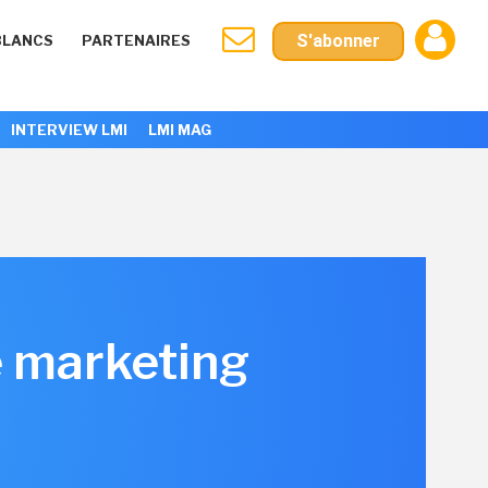
S'abonner
BLANCS
PARTENAIRES
INTERVIEW LMI
LMI MAG
e marketing