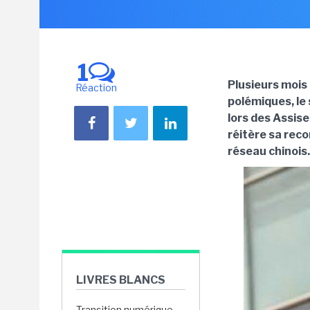
1
Plusieurs mois 
Réaction
polémiques, le
lors des Assise
réitère sa rec
réseau chinois.
LIVRES BLANCS
Transition numérique