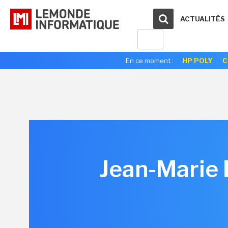
ACTUALITÉS
En ce moment :
HP POLY
C
Jean-Marie B