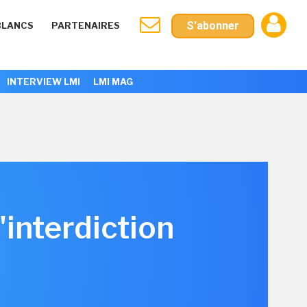
S'abonner
BLANCS
PARTENAIRES
INTERVIEW LMI
LMI MAG
'interdiction