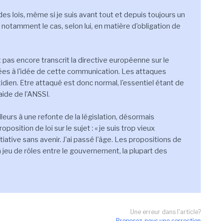
e des lois, même si je suis avant tout et depuis toujours un
t notamment le cas, selon lui, en matière d'obligation de
ait pas encore transcrit la directive européenne sur le
rées à l'idée de cette communication. Les attaques
idien. Etre attaqué est donc normal, l'essentiel étant de
aide de l'ANSSI.
leurs à une refonte de la législation, désormais
position de loi sur le sujet : « je suis trop vieux
iative sans avenir. J'ai passé l'âge. Les propositions de
n jeu de rôles entre le gouvernement, la plupart des
Une erreur dans l'article?
Proposez-nous une correction