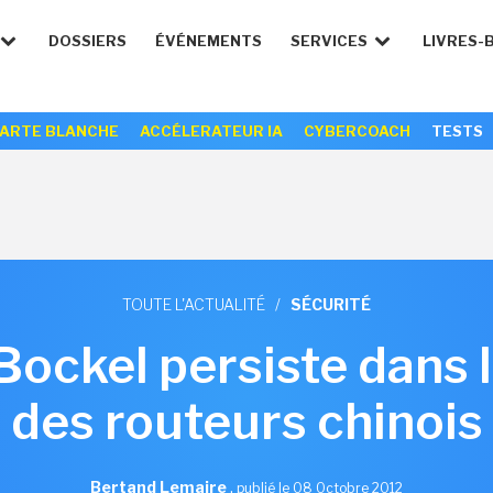
DOSSIERS
ÉVÉNEMENTS
SERVICES
LIVRES-
ARTE BLANCHE
ACCÉLERATEUR IA
CYBERCOACH
TESTS
TOUTE L'ACTUALITÉ
/
SÉCURITÉ
ockel persiste dans l
des routeurs chinois
Bertand Lemaire
,
publié le 08 Octobre 2012