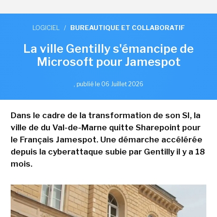
LOGICIEL
/
BUREAUTIQUE ET COLLABORATIF
La ville Gentilly s'émancipe de
Microsoft pour Jamespot
,
publié le 06 Juillet 2026
Dans le cadre de la transformation de son SI, la
ville de du Val-de-Marne quitte Sharepoint pour
le Français Jamespot. Une démarche accélérée
depuis la cyberattaque subie par Gentilly il y a 18
mois.