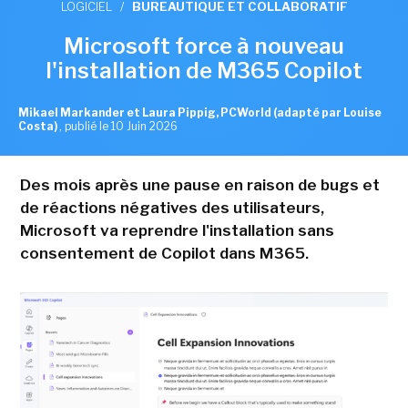
LOGICIEL
/
BUREAUTIQUE ET COLLABORATIF
Microsoft force à nouveau
l'installation de M365 Copilot
Mikael Markander et Laura Pippig, PCWorld (adapté par Louise
Costa)
,
publié le 10 Juin 2026
Des mois après une pause en raison de bugs et
de réactions négatives des utilisateurs,
Microsoft va reprendre l'installation sans
consentement de Copilot dans M365.