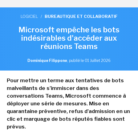
LOGICIEL
/
BUREAUTIQUE ET COLLABORATIF
Microsoft empêche les bots
indésirables d'accéder aux
réunions Teams
Dominique Filippone
,
publié le 01 Juillet 2026
Pour mettre un terme aux tentatives de bots
malveillants de s'immiscer dans des
conversations Teams, Microsoft commence à
déployer une série de mesures. Mise en
quarantaine préventive, refus d'admission en un
clic et marquage de bots réputés fiables sont
prévus.