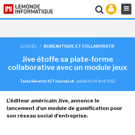
LOGICIEL
/
BUREAUTIQUE ET COLLABORATIF
Jive étoffe sa plate-forme
collaborative avec un module jeux
Tania Séverin / ICT Journal.ch
,
publié le 04 Avril 2012
L'éditeur américain Jive, annonce le
lancement d'un module de gamification pour
son réseau social d'entreprise.