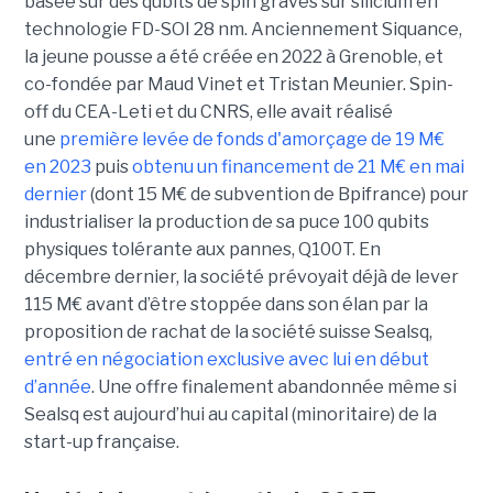
basée sur des qubits de spin gravés sur silicium en
technologie FD-SOI 28 nm. Anciennement Siquance,
la jeune pousse a été créée en 2022 à Grenoble, et
co-fondée par Maud Vinet et Tristan Meunier. Spin-
off du CEA-Leti et du CNRS, elle avait réalisé
une
première levée de fonds d'amorçage de 19 M€
en 2023
puis
obtenu un financement de 21 M€ en mai
dernier
(dont 15 M€ de subvention de Bpifrance) pour
industrialiser la production de sa puce 100 qubits
physiques tolérante aux pannes, Q100T. En
décembre dernier, la société prévoyait déjà de lever
115 M€ avant d’être stoppée dans son élan par la
proposition de rachat de la société suisse Sealsq,
entré en négociation exclusive avec lui en début
d’année
. Une offre finalement abandonnée même si
Sealsq est aujourd’hui au capital (minoritaire) de la
start-up française.