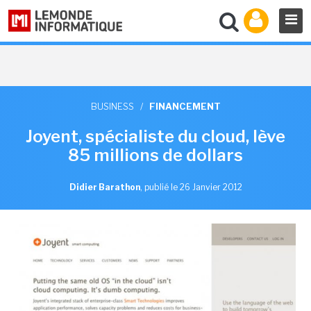
BUSINESS
/
FINANCEMENT
Joyent, spécialiste du cloud, lève
85 millions de dollars
Didier Barathon
,
publié le 26 Janvier 2012