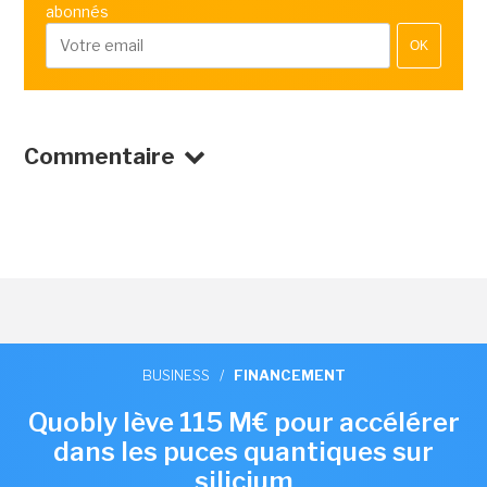
abonnés
OK
Commentaire
BUSINESS
/
FINANCEMENT
Quobly lève 115 M€ pour accélérer
dans les puces quantiques sur
silicium