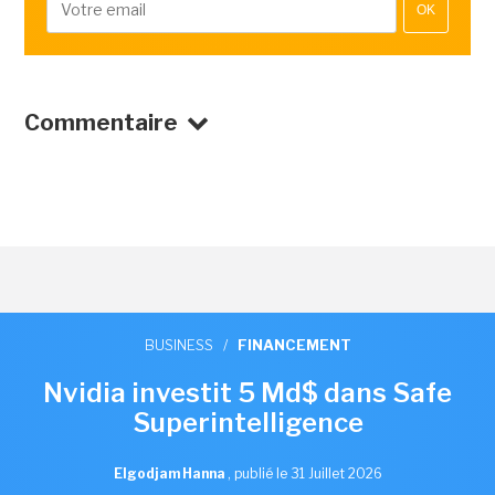
OK
Commentaire
BUSINESS
/
FINANCEMENT
Nvidia investit 5 Md$ dans Safe
Superintelligence
Elgodjam Hanna
,
publié le 31 Juillet 2026