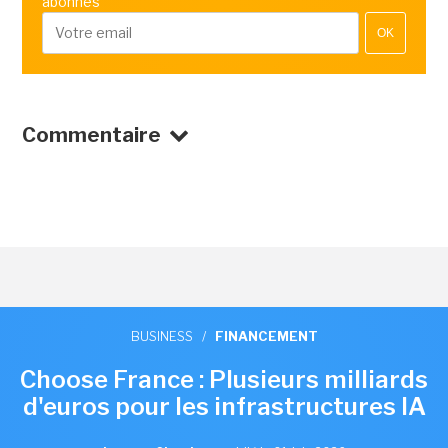
abonnés
OK
Commentaire
BUSINESS
/
FINANCEMENT
Choose France : Plusieurs milliards
d'euros pour les infrastructures IA