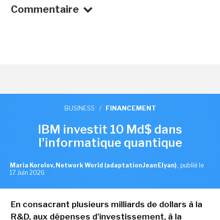
Commentaire
BUSINESS
/
FINANCEMENT
IBM investit 10 Md$ dans
l'informatique quantique
Maria Korolov, Network World (adaptation Jean Elyan)
,
publié le
17 Juin 2026
En consacrant plusieurs milliards de dollars à la
R&D, aux dépenses d'investissement, à la