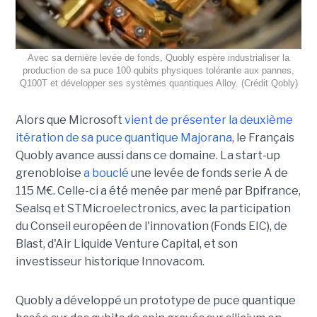
Avec sa dernière levée de fonds, Quobly espère industrialiser la
production de sa puce 100 qubits physiques tolérante aux pannes,
Q100T et développer ses systèmes quantiques Alloy. (Crédit Qobly)
Alors que Microsoft
vient de présenter la deuxième
itération de sa puce quantique Majorana
, le Français
Quobly avance aussi dans ce domaine. La start-up
grenobloise
a bouclé
une levée de fonds serie A de
115 M€. Celle-ci a été menée par mené par Bpifrance,
Sealsq et STMicroelectronics, avec la participation
du Conseil européen de l'innovation (Fonds EIC), de
Blast, d'Air Liquide Venture Capital, et son
investisseur historique Innovacom.
Quobly a développé un prototype de puce quantique