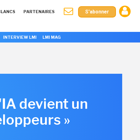
S'abonner
BLANCS
PARTENAIRES
INTERVIEW LMI
LMI MAG
'IA devient un
eloppeurs »