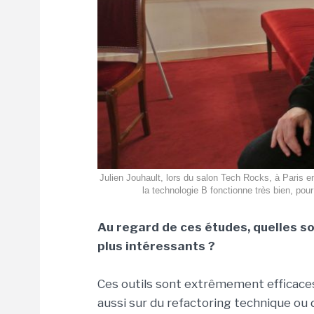
Julien Jouhault, lors du salon Tech Rocks, à Paris 
la technologie B fonctionne très bien, pou
Au regard de ces études, quelles son
plus intéressants ?
Ces outils sont extrêmement efficaces
aussi sur du refactoring technique o