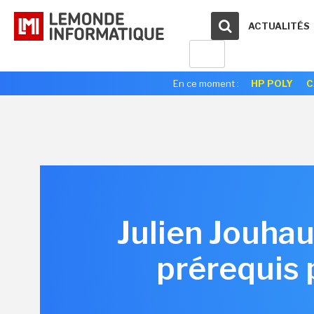
ACTUALITÉS
En ce moment :
HP POLY
C
Julien Jouhau
prérequis 