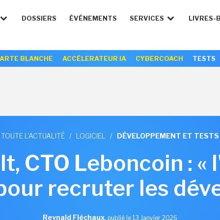
DOSSIERS
ÉVÉNEMENTS
SERVICES
LIVRES-
ARTE BLANCHE
ACCÉLERATEUR IA
CYBERCOACH
TESTS
TOUTE L'ACTUALITÉ
/
LOGICIEL
/
DÉVELOPPEMENT ET TESTS
lt, CTO Leboncoin : « l
pour recruter les dév
Reynald Fléchaux
,
publié le 13 Janvier 2026