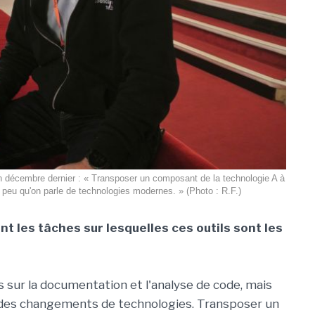
en décembre dernier : « Transposer un composant de la technologie A à
r peu qu'on parle de technologies modernes. » (Photo : R.F.)
t les tâches sur lesquelles ces outils sont les
 sur la documentation et l'analyse de code, mais
u des changements de technologies. Transposer un