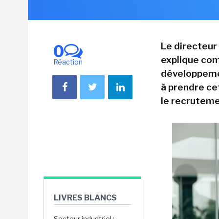
Le directeur
0
explique com
Réaction
développemen
à prendre ce
le recruteme
LIVRES BLANCS
Secteur industriel :