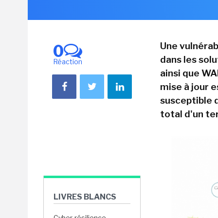
Une vulnérab
0
dans les sol
Réaction
ainsi que WA
mise à jour e
susceptible 
total d'un te
LIVRES BLANCS
Cyber-résilience