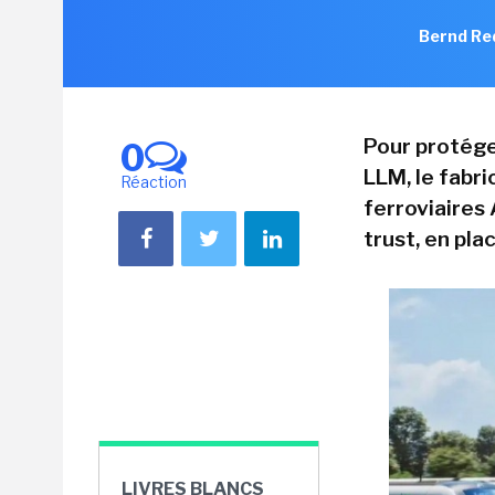
Bernd Re
Pour protége
0
LLM, le fabr
Réaction
ferroviaires
trust, en pla
LIVRES BLANCS