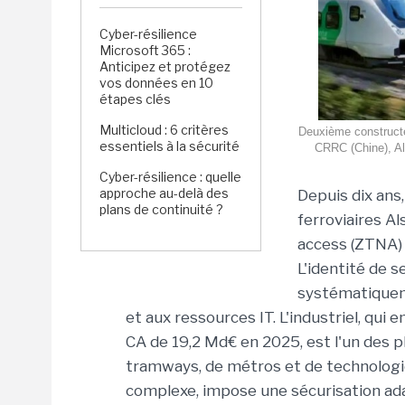
Cyber-résilience
Microsoft 365 :
Anticipez et protégez
vos données en 10
étapes clés
Multicloud : 6 critères
Deuxième constructeu
essentiels à la sécurité
CRRC (Chine), Al
Cyber-résilience : quelle
approche au-delà des
Depuis dix ans
plans de continuité ?
ferroviaires A
access (ZTNA) 
L'identité de s
systématiqueme
et aux ressources IT. L'industriel, qui
CA de 19,2 Md€ en 2025, est l'un des p
tramways, de métros et de technologies
complexe, impose une sécurisation ad