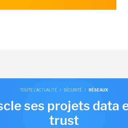
TOUTE L'ACTUALITÉ
/
SÉCURITÉ
/
RÉSEAUX
le ses projets data e
trust