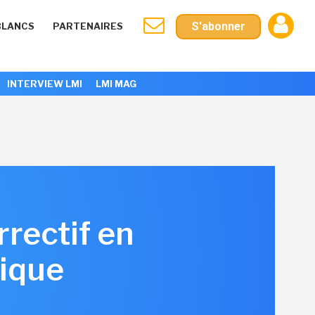
S'abonner
BLANCS
PARTENAIRES
INTERVIEW LMI
LMI MAG
rectif en
tique