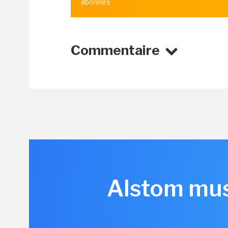
abonnés
Commentaire
Alstom musc