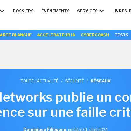
DOSSIERS
ÉVÉNEMENTS
SERVICES
LIVRES-
ARTE BLANCHE
ACCÉLERATEUR IA
CYBERCOACH
TESTS
TOUTE L'ACTUALITÉ
/
SÉCURITÉ
/
RÉSEAUX
Networks publie un cor
nce sur une faille cri
Dominique Filippone
,
publié le 01 Juillet 2024