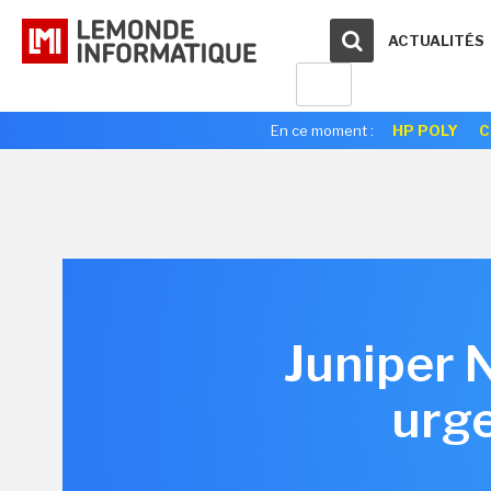
ACTUALITÉS
En ce moment :
HP POLY
C
Juniper 
urge