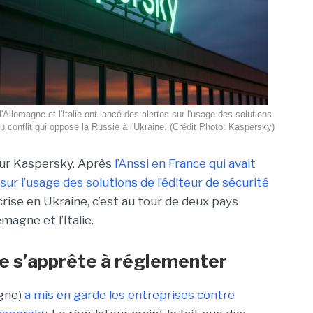
'Allemagne et l'Italie ont lancé des alertes sur l'usage des solutions
 conflit qui oppose la Russie à l'Ukraine. (Crédit Photo: Kaspersky)
ur Kaspersky. Après
l’Anssi en France qui avait
ur l’usage des solutions de l’éditeur de sécurité
rise en Ukraine, c’est au tour de deux pays
magne et l’Italie.
lie s’apprête à réglementer
agne)
a mis en garde les entreprises contre