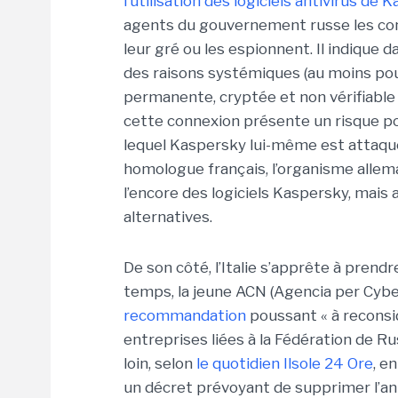
l’utilisation des logiciels antivirus de 
agents du gouvernement russe les con
leur gré ou les espionnent. Il indique 
des raisons systémiques (au moins pour
permanente, cryptée et non vérifiable 
cette connexion présente un risque pot
lequel Kaspersky lui-même est attaqu
homologue français, l’organisme allema
l’encore des logiciels Kaspersky, mai
alternatives.
De son côté, l’Italie s’apprête à prend
temps, la jeune ACN (Agencia per Cyber
recommandation
poussant « à reconsid
entreprises liées à la Fédération de Ru
loin, selon
le quotidien Ilsole 24 Ore
, e
un décret prévoyant de supprimer l’ant