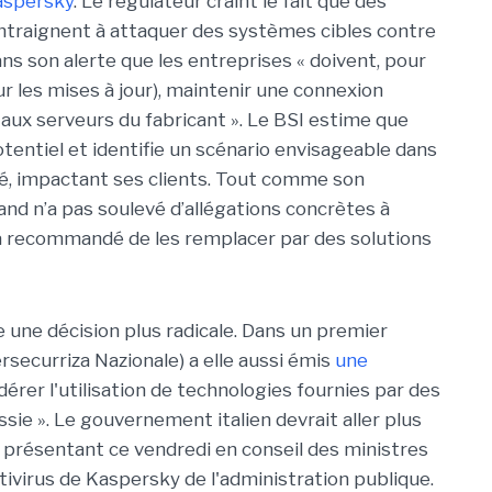
Kaspersky
. Le régulateur craint le fait que des
traignent à attaquer des systèmes cibles contre
dans son alerte que les entreprises « doivent, pour
 les mises à jour), maintenir une connexion
aux serveurs du fabricant ». Le BSI estime que
entiel et identifie un scénario envisageable dans
é, impactant ses clients. Tout comme son
nd n’a pas soulevé d’allégations concrètes à
s a recommandé de les remplacer par des solutions
re une décision plus radicale. Dans un premier
securriza Nazionale) a elle aussi émis
une
érer l'utilisation de technologies fournies par des
ssie ». Le gouvernement italien devrait aller plus
n présentant ce vendredi en conseil des ministres
ivirus de Kaspersky de l'administration publique.