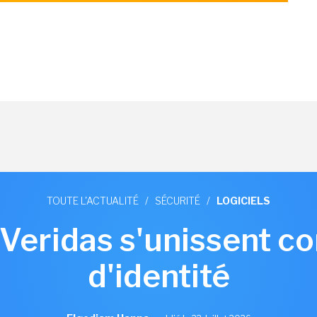
TOUTE L'ACTUALITÉ
/
SÉCURITÉ
/
LOGICIELS
 Veridas s'unissent co
d'identité