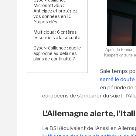
Microsoft 365 :
Anticipez et protégez
vos données en 10
étapes clés
Multicloud : 6 critères
essentiels à la sécurité
Cyber-résilience : quelle
Après la France, l
approche au-delà des
Kaspersky suite au
plans de continuité ?
Sale temps po
semé le doute s
en période de c
européens de s’emparer du sujet : l’Alle
L’Allemagne alerte, l’Ita
Le BSI (équivalent de l’Anssi en Allem