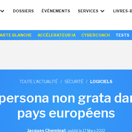
DOSSIERS
ÉVÉNEMENTS
SERVICES
LIVRES-
ARTE BLANCHE
ACCÉLERATEUR IA
CYBERCOACH
TESTS
TOUTE L'ACTUALITÉ
/
SÉCURITÉ
/
LOGICIELS
persona non grata da
pays européens
Jacques Cheminat
,
publié le 17 Mars 2022