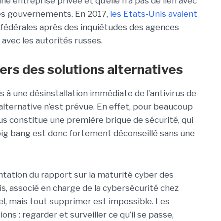
ne entreprise privée et qu’elle n’a pas de lien avec
res gouvernements. En 2017,
les Etats-Unis avaient
 fédérales après des inquiétudes des agences
 avec les autorités russes.
ers des solutions alternatives
s à une désinstallation immédiate de l’antivirus de
alternative n’est prévue. En effet, pour beaucoup
irus constitue une première brique de sécurité, qui
big bang est donc fortement déconseillé sans une
entation du rapport sur la maturité cyber des
is, associé en charge de la cybersécurité chez
éel, mais tout supprimer est impossible. Les
ns : regarder et surveiller ce qu’il se passe,