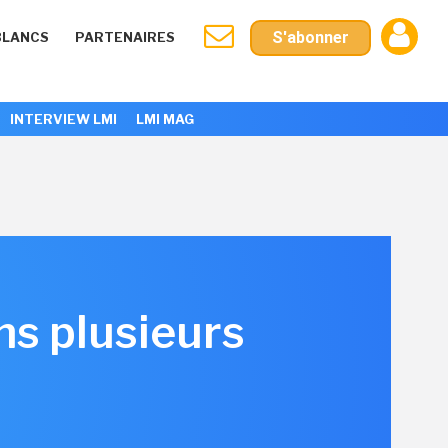
S'abonner
BLANCS
PARTENAIRES
INTERVIEW LMI
LMI MAG
ns plusieurs