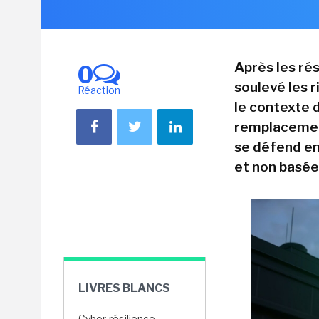
Après les rés
0
soulevé les r
Réaction
le contexte d
remplacement
se défend en
et non basée
LIVRES BLANCS
Cyber-résilience