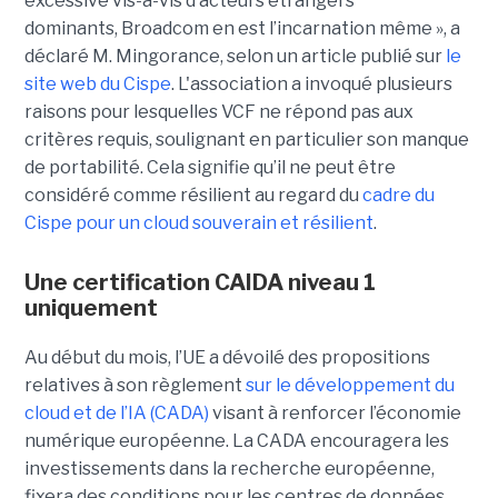
excessive vis-à-vis d’acteurs étrangers
dominants, Broadcom en est l’incarnation même », a
déclaré M. Mingorance, selon un article publié sur
le
site web du C
ispe
.
L'association a invoqué plusieurs
raisons pour lesquelles VCF ne répond pas aux
critères requis, soulignant en particulier son manque
de portabilité. Cela signifie qu’il ne peut être
considéré comme résilient au regard du
cadre du
C
ispe
pour un cloud souverain et résilient
.
Une certification CAIDA niveau 1
uniquement
Au début du mois, l’UE a dévoilé des propositions
relatives à son règlement
sur le développement du
cloud et de l’IA (CADA)
visant à renforcer l’économie
numérique européenne. La CADA encouragera les
investissements dans la recherche européenne,
fixera des conditions pour les centres de données