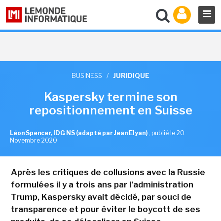
BUSINESS
/
JURIDIQUE
Kaspersky termine son
repositionnement en Suisse
Léon Spencer, IDG NS (adapté par Jean Elyan)
,
publié le 20
Novembre 2020
Après les critiques de collusions avec la Russie
formulées il y a trois ans par l'administration
Trump, Kaspersky avait décidé, par souci de
transparence et pour éviter le boycott de ses