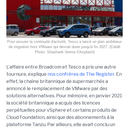
Pour assurer la continuité d'activité, Tesco a lancé un plan ambitieux
de migration hors VMware qui devrait durer jusqu'à fin 2027. (Crédit
Photo: Shashank Verma /Unsplash)
L’affaire entre Broadcom et Tesco a pris une autre
tournure, explique
nos confrères de The Register
. En
effet, la chaîne britannique de supermarchés a
annoncé le remplacement de VMware par des
solutions alternatives. Pour mémoire, en janvier 2021
la société britannique a acquis des licences
perpétuelles pour vSphere et certains produits de
Cloud Foundation, ainsi que des abonnements à la
plateforme Tanzu. Par ailleurs, elle avait conclu un