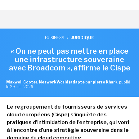
BUSINESS
/
JURIDIQUE
« On ne peut pas mettre en place
une infrastructure souveraine
avec Broadcom », affirme le Cispe
Maxwell Cooter, NetworkWorld (adapté par pierre Khan)
,
publié
le 29 Juin 2026
Le regroupement de fournisseurs de services
cloud européens (Cispe) s'inquiète des
pratiques d'intimidation de l'entreprise, qui vont
à l'encontre d'une stratégie souveraine dans le
domaine du cloud computing.