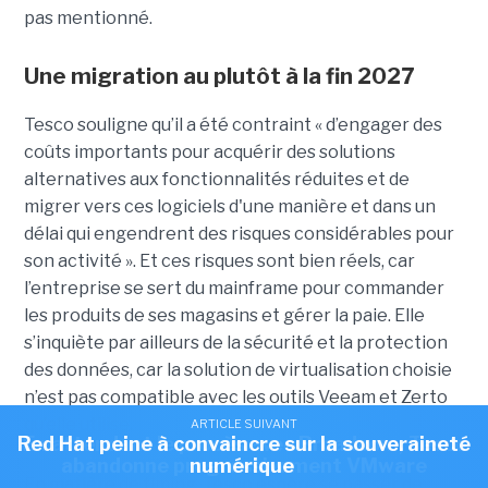
pas mentionné.
Une migration au plutôt à la fin 2027
Tesco souligne qu’il a été contraint « d’engager des
coûts importants pour acquérir des solutions
alternatives aux fonctionnalités réduites et de
migrer vers ces logiciels d'une manière et dans un
délai qui engendrent des risques considérables pour
son activité ». Et ces risques sont bien réels, car
l’entreprise se sert du mainframe pour commander
les produits de ses magasins et gérer la paie. Elle
s’inquiète par ailleurs de la sécurité et la protection
des données, car la solution de virtualisation choisie
n’est pas compatible avec les outils Veeam et Zerto
qu’elle utilise.
ARTICLE SUIVANT
ARTICLE SUIVANT
Red Hat peine à convaincre sur la souveraineté
En attendant le procès avec Broadcom, Tesco
abandonne progressivement VMware
numérique
En matière de timing, Tesco espère se passer de