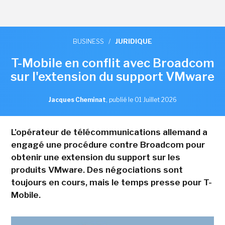
BUSINESS
/
JURIDIQUE
T-Mobile en conflit avec Broadcom
sur l'extension du support VMware
Jacques Cheminat
,
publié le 01 Juillet 2026
L'opérateur de télécommunications allemand a
engagé une procédure contre Broadcom pour
obtenir une extension du support sur les
produits VMware. Des négociations sont
toujours en cours, mais le temps presse pour T-
Mobile.