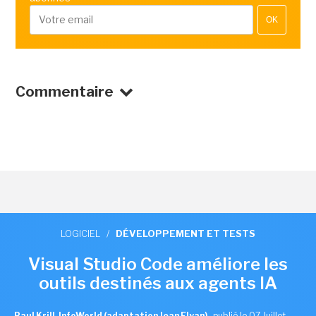
OK
Commentaire
LOGICIEL
/
DÉVELOPPEMENT ET TESTS
Visual Studio Code améliore les
outils destinés aux agents IA
Paul Krill, InfoWorld (adaptation Jean Elyan)
,
publié le 07 Juillet