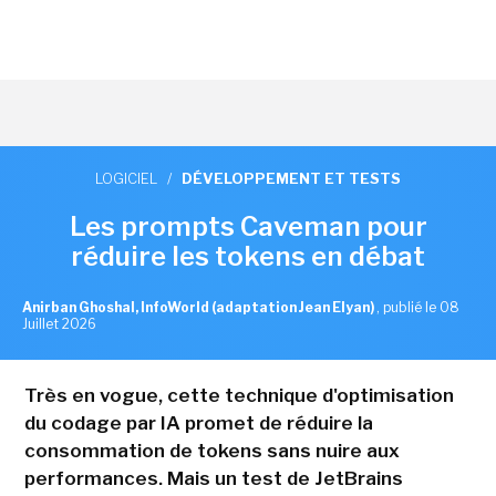
LOGICIEL
/
DÉVELOPPEMENT ET TESTS
Les prompts Caveman pour
réduire les tokens en débat
Anirban Ghoshal, InfoWorld (adaptation Jean Elyan)
,
publié le 08
Juillet 2026
Très en vogue, cette technique d'optimisation
du codage par IA promet de réduire la
consommation de tokens sans nuire aux
performances. Mais un test de JetBrains