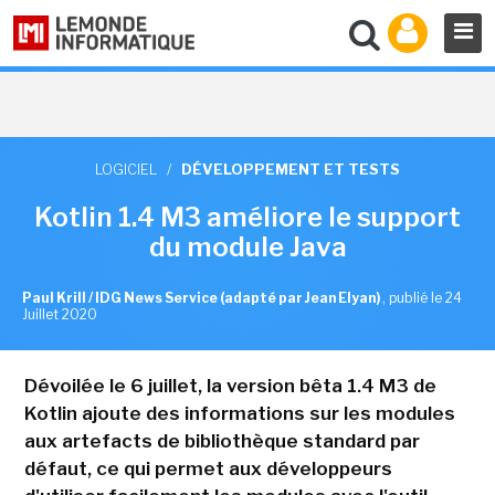
LOGICIEL
/
DÉVELOPPEMENT ET TESTS
Kotlin 1.4 M3 améliore le support
du module Java
Paul Krill / IDG News Service (adapté par Jean Elyan)
,
publié le 24
Juillet 2020
Dévoilée le 6 juillet, la version bêta 1.4 M3 de
Kotlin ajoute des informations sur les modules
aux artefacts de bibliothèque standard par
défaut, ce qui permet aux développeurs