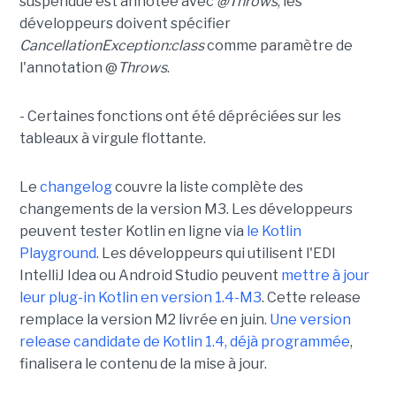
suspendue est annotée avec
@Throws
, les
développeurs doivent spécifier
CancellationException:class
comme paramètre de
l'annotation @
Throws
.
- Certaines fonctions ont été dépréciées sur les
tableaux à virgule flottante.
Le
changelog
couvre la liste complète des
changements de la version M3. Les développeurs
peuvent tester Kotlin en ligne via
le Kotlin
Playground
. Les développeurs qui utilisent l'EDI
IntelliJ Idea ou Android Studio peuvent
mettre à jour
leur plug-in Kotlin en version 1.4-M3
. Cette release
remplace la version M2 livrée en juin.
Une version
release candidate de Kotlin 1.4, déjà programmée
,
finalisera le contenu de la mise à jour.