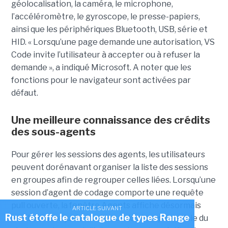
géolocalisation, la caméra, le microphone,
l’accéléromètre, le gyroscope, le presse-papiers,
ainsi que les périphériques Bluetooth, USB, série et
HID. « Lorsqu’une page demande une autorisation, VS
Code invite l’utilisateur à accepter ou à refuser la
demande », a indiqué Microsoft. A noter que les
fonctions pour le navigateur sont activées par
défaut.
Une meilleure connaissance des crédits
des sous-agents
Pour gérer les sessions des agents, les utilisateurs
peuvent dorénavant organiser la liste des sessions
en groupes afin de regrouper celles liées. Lorsqu’une
session d’agent de codage comporte une requête
pull ouverte, la fenêtre Agents affiche désormais
ARTICLE SUIVANT
Rust étoffe le catalogue de types Range
une bannière juste au-dessus du champ de saisie du