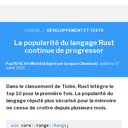
LOGICIEL
/
DÉVELOPPEMENT ET TESTS
La popularité du langage Rust
continue de progresser
Paul Krill, InfoWorld (adapté par Jacques Cheminat)
,
publié le 07
Juillet 2026
Dans le classement de Tiobe, Rust intègre le
top 10 pour la première fois. La popularité du
langage réputé plus sécurisé pour la mémoire
ne cesse de croître depuis plusieurs mois.