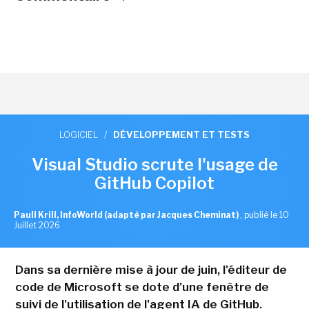
LOGICIEL
/
DÉVELOPPEMENT ET TESTS
Visual Studio scrute l'usage de
GitHub Copilot
Paull Krill, InfoWorld (adapté par Jacques Cheminat)
,
publié le 10
Juillet 2026
Dans sa dernière mise à jour de juin, l'éditeur de
code de Microsoft se dote d'une fenêtre de
suivi de l'utilisation de l'agent IA de GitHub.