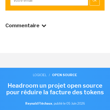
OK
Commentaire
LOGICIEL
/
OPEN SOURCE
Headroom un projet open source
pour réduire la facture des tokens
Reynald Fléchaux
,
publié le 05 Juin 2026