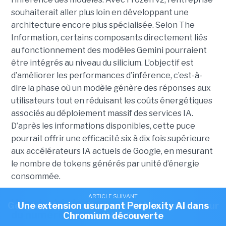
souhaiterait aller plus loin en développant une
architecture encore plus spécialisée. Selon The
Information, certains composants directement liés
au fonctionnement des modèles Gemini pourraient
être intégrés au niveau du silicium. L’objectif est
d’améliorer les performances d’inférence, c’est-à-
dire la phase où un modèle génère des réponses aux
utilisateurs tout en réduisant les coûts énergétiques
associés au déploiement massif des services IA.
D’après les informations disponibles, cette puce
pourrait offrir une efficacité six à dix fois supérieure
aux accélérateurs IA actuels de Google, en mesurant
le nombre de tokens générés par unité d’énergie
consommée.
ARTICLE SUIVANT
ARTICLE SUIVANT
Une stratégie partagée par les géants
Google préparerait une puce IA optimisée pour
Une extension usurpant Perplexity AI dans
du numérique
Chromium découverte
ses modèles Gemini