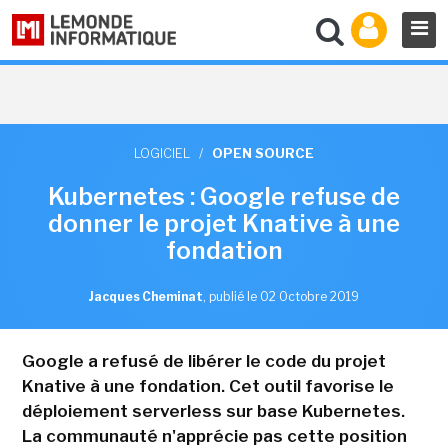
LOGICIEL
/
OPEN SOURCE
Kubernetes : Google refuse de
donner le projet Knative à une
fondation
Jacques Cheminat
,
publié le 02 Octobre 2019
Google a refusé de libérer le code du projet
Knative à une fondation. Cet outil favorise le
déploiement serverless sur base Kubernetes.
La communauté n'apprécie pas cette position