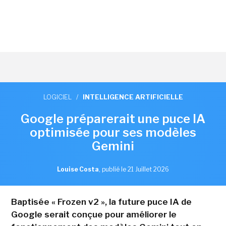
LOGICIEL
/
INTELLIGENCE ARTIFICIELLE
Google préparerait une puce IA
optimisée pour ses modèles
Gemini
Louise Costa
,
publié le 21 Juillet 2026
Baptisée « Frozen v2 », la future puce IA de
Google serait conçue pour améliorer le