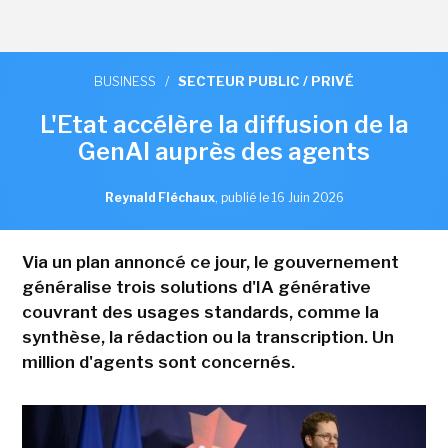
BUSINESS
/
SECTEUR PUBLIC / PRIVÉ
L'Etat accélère la diffusion de la
GenAI auprès des agents
Reynald Fléchaux
,
publié le 16 Juin 2026
Via un plan annoncé ce jour, le gouvernement
généralise trois solutions d'IA générative
couvrant des usages standards, comme la
synthèse, la rédaction ou la transcription. Un
million d'agents sont concernés.