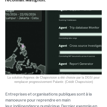
La solution Argonos de Chapsvision a été choisie par la DGSI pour
remplacer progressivement Palantir. (Crédit Chapsvision)
Entreprises et organisations publiques sont à la
manoeuvre pour reprendre en main
leur indépendance numérique. Dernier exemple en