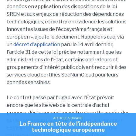
données en application des dispositions de la loi
SREN et aux enjeux de réduction des dépendances
technologiques, et mettra en évidence les solutions
innovantes issues de l'écosystème français et
européen », ajoute le document. Rappelons que, via
un
décret d'application
paru le 14 avril dernier,
l'article 31 de cette loi précise notamment que les
administrations de l'État, certains opérateurs et
groupements d'intérêt public doivent recourir à des
services cloud certifiés SecNumCloud pour leurs
données sensibles.
Le contrat passé par l'Ugap avec l'État prévoit
encore que le site web de la centrale d'achat
propose, dès le second semestre de cette année, des
ARTICLE SUIVANT
outils « favorisant la mise en avant et la promotion
La France en tête de l'indépendance
commerciale des biens et services mis en vente
technologique européenne
correspondant à des solutions souveraines