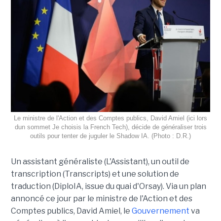
Le ministre de l'Action et des Comptes publics, David Amiel (ici lors
dun sommet Je choisis la French Tech), décide de généraliser trois
outils pour tenter de juguler le Shadow IA. (Photo : D.R.)
Un assistant généraliste (L'Assistant), un outil de
transcription (Transcripts) et une solution de
traduction (DiploIA, issue du quai d'Orsay). Via un plan
annoncé ce jour par le ministre de l'Action et des
Comptes publics, David Amiel, le
Gouvernement
va