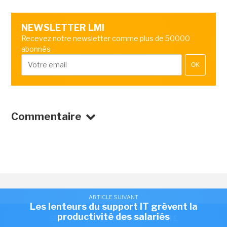
NEWSLETTER LMI
Recevez notre newsletter comme plus de 50000
abonnés
OK
Commentaire
ARTICLE SUIVANT
Les lenteurs du support IT grèvent la
productivité des salariés
SÉCURITÉ
/
CONTINUITÉ D'ACTIVITÉ