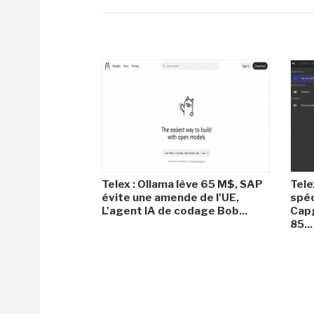
Telex : Ollama lève 65 M$, SAP
Tele
évite une amende de l'UE,
spéc
L'agent IA de codage Bob...
Capg
85...