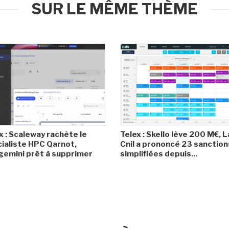
SUR LE MÊME THÈME
x : Scaleway rachète le
Telex : Skello lève 200 M€, L
ialiste HPC Qarnot,
Cnil a prononcé 23 sanction
emini prêt à supprimer
simplifiées depuis...