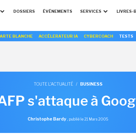
DOSSIERS
ÉVÉNEMENTS
SERVICES
LIVRES-
ARTE BLANCHE
ACCÉLERATEUR IA
CYBERCOACH
TESTS
TOUTE L'ACTUALITÉ
/
BUSINESS
'AFP s'attaque à Goog
Christophe Bardy
,
publié le 21 Mars 2005