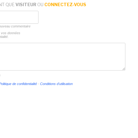
NT QUE
VISITEUR
OU
CONNECTEZ-VOUS
 nouveau commentaire
ns vos données
ialité.
s
Politique de confidentialité
-
Conditions d'utilisation