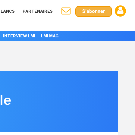
S'abonner
BLANCS
PARTENAIRES
INTERVIEW LMI
LMI MAG
le