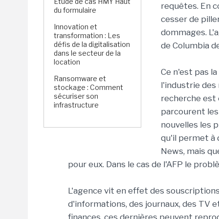
Étude de cas HMY Haut
requêtes. En 
du formulaire
cesser de pill
Innovation et
dommages. L'a
transformation : Les
défis de la digitalisation
de Columbia de
dans le secteur de la
location
Ce n'est pas l
Ransomware et
l'industrie de
stockage : Comment
sécuriser son
recherche est 
infrastructure
parcourent les
nouvelles les 
qu'il permet à
News, mais que
pour eux. Dans le cas de l'AFP le prob
L'agence vit en effet des souscription
d'informations, des journaux, des TV 
finances, ces dernières peuvent reprod