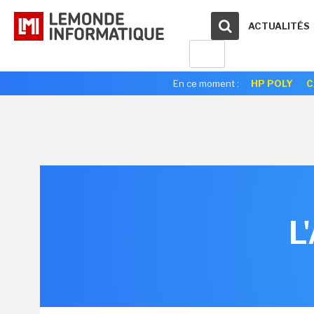
ACTUALITÉS
En ce moment :
HP POLY
C
L