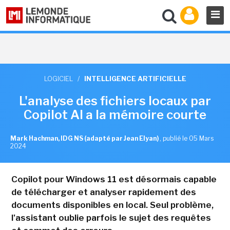
LOGICIEL
/
INTELLIGENCE ARTIFICIELLE
L'analyse des fichiers locaux par
Copilot AI a la mémoire courte
Mark Hachman, IDG NS (adapté par Jean Elyan)
,
publié le 05 Mars
2024
Copilot pour Windows 11 est désormais capable
de télécharger et analyser rapidement des
documents disponibles en local. Seul problème,
l'assistant oublie parfois le sujet des requêtes