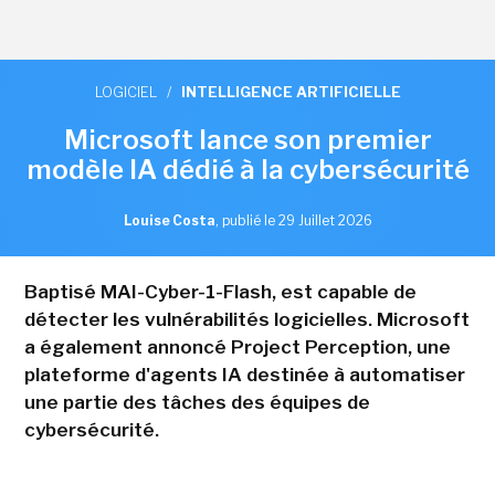
LOGICIEL
/
INTELLIGENCE ARTIFICIELLE
Microsoft lance son premier
modèle IA dédié à la cybersécurité
Louise Costa
,
publié le 29 Juillet 2026
Baptisé MAI-Cyber-1-Flash, est capable de
détecter les vulnérabilités logicielles. Microsoft
a également annoncé Project Perception, une
plateforme d'agents IA destinée à automatiser
une partie des tâches des équipes de
cybersécurité.