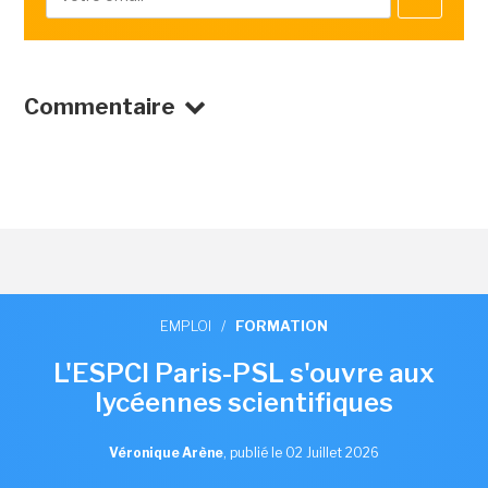
Commentaire
EMPLOI
/
FORMATION
L'ESPCI Paris-PSL s'ouvre aux
lycéennes scientifiques
Véronique Arène
,
publié le 02 Juillet 2026