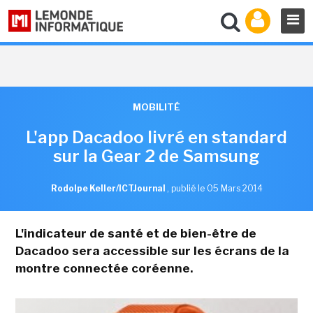
MOBILITÉ
L'app Dacadoo livré en standard
sur la Gear 2 de Samsung
Rodolpe Keller/ICTJournal
,
publié le 05 Mars 2014
L'indicateur de santé et de bien-être de
Dacadoo sera accessible sur les écrans de la
montre connectée coréenne.