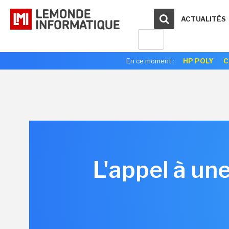
ACTUALITÉS
En ce moment :
HP POLY
C
L'appel à une