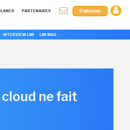
S'abonner
BLANCS
PARTENAIRES
INTERVIEW LMI
LMI MAG
 cloud ne fait