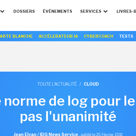
DOSSIERS
ÉVÉNEMENTS
SERVICES
LIVRES-
ARTE BLANCHE
ACCÉLERATEUR IA
CYBERCOACH
TESTS
TOUTE L'ACTUALITÉ
/
CLOUD
 norme de log pour le
pas l'unanimité
Jean Elyan / IDG News Service
,
publié le 25 Février 2011