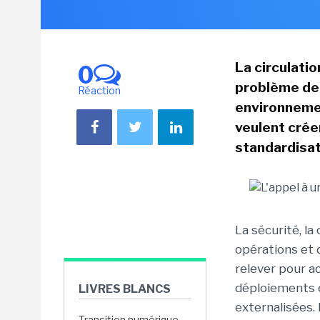
La circulatio
0
problème de 
Réaction
environnemen
veulent crée
standardisat
La sécurité, l
opérations et 
relever pour ac
déploiements e
LIVRES BLANCS
externalisées. 
Transition numérique