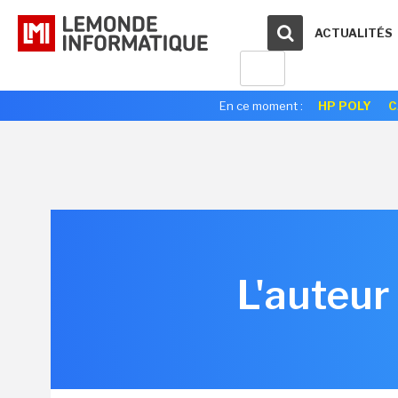
ACTUALITÉS
En ce moment :
HP POLY
C
L'auteur