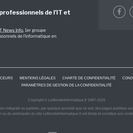
 professionnels de l’IT et
IT News Info
, 1er groupe
sionnels de l'informatique en
CEURS
MENTIONS LÉGALES
CHARTE DE CONFIDENTIALITÉ
COND
PARAMÈTRES DE GESTION DE LA CONFIDENTIALITÉ
Copyright © LeMondeInformatique.fr 1997-2026
on intégrale ou partielle, par quelque procédé que ce soit, des pages publiées sur ce
ur ou du webmaster du site LeMondeInformatique.fr est illicite et constitue une cont