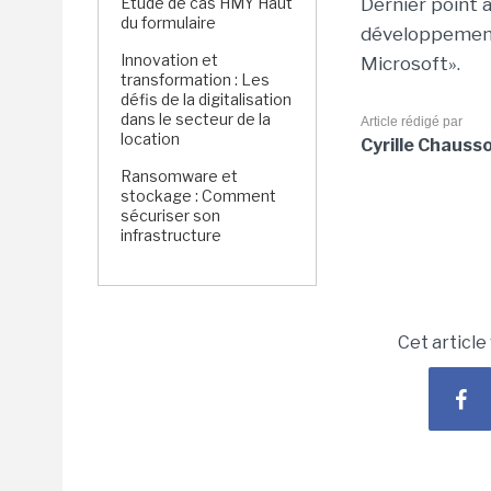
Étude de cas HMY Haut
Dernier point 
du formulaire
développement,
Innovation et
Microsoft».
transformation : Les
défis de la digitalisation
dans le secteur de la
Article rédigé par
location
Cyrille Chauss
Ransomware et
stockage : Comment
sécuriser son
infrastructure
Cet article