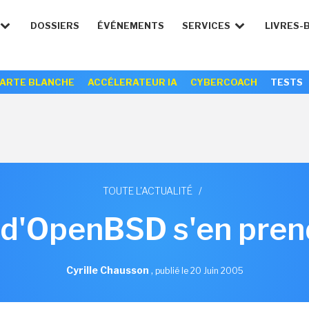
DOSSIERS
ÉVÉNEMENTS
SERVICES
LIVRES-
ARTE BLANCHE
ACCÉLERATEUR IA
CYBERCOACH
TESTS
TOUTE L'ACTUALITÉ
/
 d'OpenBSD s'en pren
Cyrille Chausson
,
publié le 20 Juin 2005