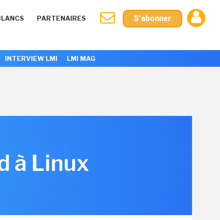
S'abonner
BLANCS
PARTENAIRES
INTERVIEW LMI
LMI MAG
d à Linux