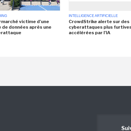
HING
INTELLIGENCE ARTIFICIELLE
rmarché victime d'une
CrowdStrike alerte sur des
e de données après une
cyberattaques plus furtives
erattaque
accélérées par l'IA
Sui