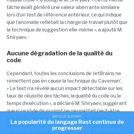
tâche avait généré une valeur aberrante similaire
lors d’un test de référence antérieur, ce qui indique
que l’anomalie reflétait la charge de travail plutôt que
la technique de suggestion elle-même », a ajouté M.
Shiryaev.
Aucune dégradation de la qualité du
code
Cependant, toutes les conclusions de JetBrains ne
remettent pas en cause la technique du ‘Caveman’.
« Le test n’a révélé aucun impact détectable sur les
taux de réussite des tâches, la qualité du code ou le
temps d’exécution », a déclaré M. Shiryaev, suggérant
que si ce style de prompt ne permettait peut-être
ARTICLE SUIVANT
pas les économies spectaculaires de tokens
La popularité du langage Rust continue de
revendiquées par ses partisans, il n’altérait pas non
progresser
plus l’efficacité de l’agent de codage. Au-delà de la