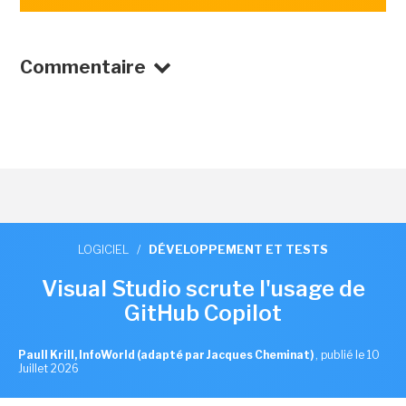
Commentaire
LOGICIEL
/
DÉVELOPPEMENT ET TESTS
Visual Studio scrute l'usage de
GitHub Copilot
Paull Krill, InfoWorld (adapté par Jacques Cheminat)
,
publié le 10
Juillet 2026