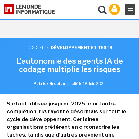
LOGICIEL
/
DÉVELOPPEMENT ET TESTS
L'autonomie des agents IA de
codage multiplie les risques
Patrick Brebion
,
publié le 18 Juin 2026
Surtout utilisée jusqu'en 2025 pour l'auto-
complétion, l'IA rayonne désormais sur tout le
cycle de développement. Certaines
organisations préfèrent en circonscrire les
tâches, tandis que d'autres prévoient une