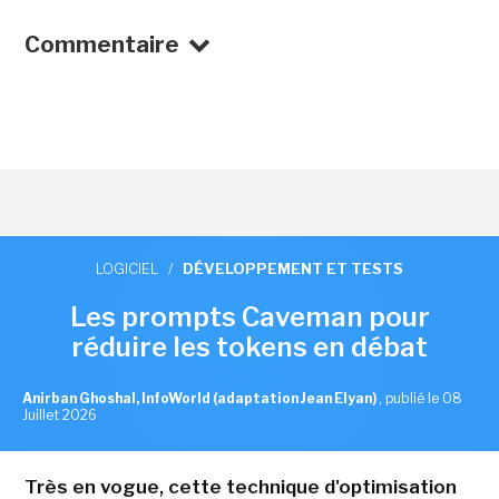
Commentaire
LOGICIEL
/
DÉVELOPPEMENT ET TESTS
Les prompts Caveman pour
réduire les tokens en débat
Anirban Ghoshal, InfoWorld (adaptation Jean Elyan)
,
publié le 08
Juillet 2026
Très en vogue, cette technique d'optimisation