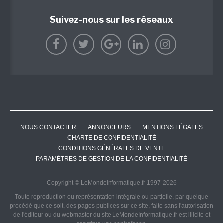
Suivez-nous sur les réseaux
NOUS CONTACTER
ANNONCEURS
MENTIONS LÉGALES
CHARTE DE CONFIDENTIALITÉ
CONDITIONS GÉNÉRALES DE VENTE
PARAMÈTRES DE GESTION DE LA CONFIDENTIALITÉ
Copyright © LeMondeInformatique.fr 1997-2026
Toute reproduction ou représentation intégrale ou partielle, par quelque
procédé que ce soit, des pages publiées sur ce site, faite sans l'autorisation
de l'éditeur ou du webmaster du site LeMondeInformatique.fr est illicite et