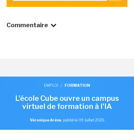
Commentaire
EMPLOI
/
FORMATION
L'école Cube ouvre un campus
virtuel de formation à l'IA
Véronique Arène
,
publié le 09 Juillet 2026