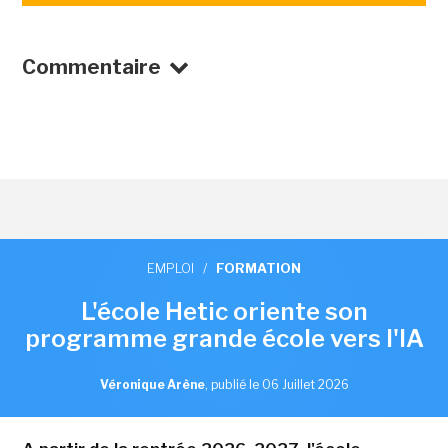
Commentaire
EMPLOI
/
FORMATION
L'école Hetic oriente son
programme grande école vers l'IA
Véronique Arène
,
publié le 06 Juillet 2026