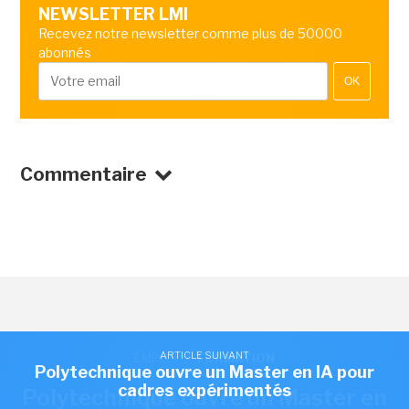
NEWSLETTER LMI
Recevez notre newsletter comme plus de 50000
abonnés
OK
Commentaire
ARTICLE SUIVANT
EMPLOI
/
FORMATION
Polytechnique ouvre un Master en IA pour
cadres expérimentés
Polytechnique ouvre un Master en