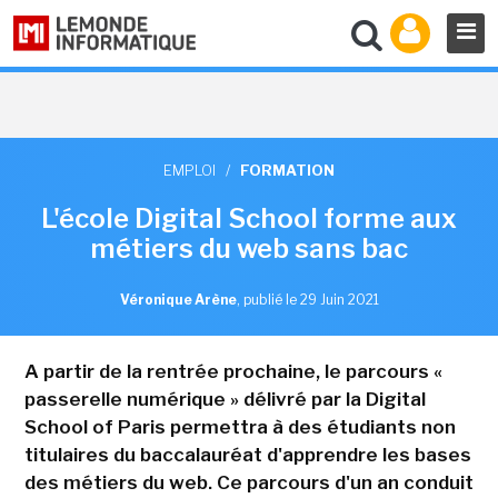
EMPLOI
/
FORMATION
L'école Digital School forme aux
métiers du web sans bac
Véronique Arène
,
publié le 29 Juin 2021
A partir de la rentrée prochaine, le parcours «
passerelle numérique » délivré par la Digital
School of Paris permettra à des étudiants non
titulaires du baccalauréat d'apprendre les bases
des métiers du web. Ce parcours d'un an conduit