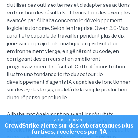
d’utiliser des outils externes et d’adapter ses actions
en fonction des résultats obtenus. L’un des exemples
avancés par Alibaba concerne le développement
logiciel autonome. Selon l’entreprise, Qwen 3.8-Max
aurait été capable de travailler pendant plus de dix
jours sur un projet informatique en partant d’un
environnement vierge, en générant du code, en
corrigeant des erreurs et en améliorant
progressivement le résultat. Cette démonstration
illustre une tendance forte du secteur : le
développement d’agents IA capables de fonctionner
sur des cycles longs, au-delà de la simple production
d’une réponse ponctuelle.
Alibaba met également en avant les résultats
ARTICLE SUIVANT
obtenus par son modèle sur plusieurs tests
CrowdStrike alerte sur des cyberattaques plus
d’évaluation. Sur PaperBench, qui mesure la capacité
furtives, accélérées par l'IA
d’une IA à reproduire en code les résultats d’un