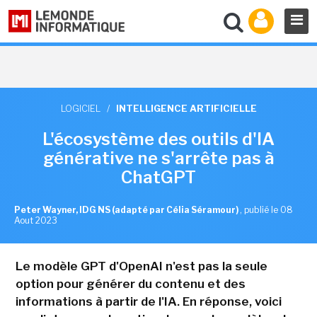
LOGICIEL
/
INTELLIGENCE ARTIFICIELLE
L'écosystème des outils d'IA
générative ne s'arrête pas à
ChatGPT
Peter Wayner, IDG NS (adapté par Célia Séramour)
,
publié le 08
Aout 2023
Le modèle GPT d'OpenAI n'est pas la seule
option pour générer du contenu et des
informations à partir de l'IA. En réponse, voici