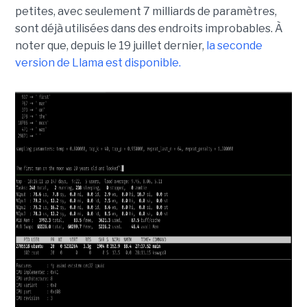
petites, avec seulement 7 milliards de paramètres,
sont déjà utilisées dans des endroits improbables. À
noter que, depuis le 19 juillet dernier,
la seconde
version de Llama est disponible.