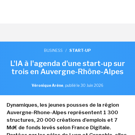
BUSINESS
/
START-UP
L'IA à l'agenda d'une start-up sur
trois en Auvergne-Rhône-Alpes
Véronique Arène
,
publié le 30 Juin 2026
Dynamiques, les jeunes pousses de la région
Auvergne-Rhone-Alpes représentent 1 300
structures, 20 000 créations d'emplois et 7
Md€ de fonds levés selon France Digitale.
Portées par les pôles de Lyon et Grenoble, elles