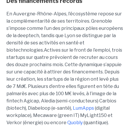
Des financements records
En Auvergne-Rhône-Alpes, l’écosystème repose sur
la complémentarité de ses territoires. Grenoble
s’impose comme l’un des principaux pôles européens
de la deeptech, tandis que Lyon se distingue par la
densité de ses activités en santé et
biotechnologies.Actives sur le front de l’emploi, trois
startups sur quatre prévoient de recruter au cours
des douze prochains mois. Cette dynamique s’appuie
sur une capacité à attirer des financements. Depuis
leur création, les startups de la région ont levé plus
de 7 Md€. Plusieurs d’entre elles figurent en tête du
palmarès avec plus de 100 M€ levés, à l’image de la
fintech Agicap, Aledia (semi-conducteurs) Carbios
(biotech), Diabeloop (e-santé),
LumApps
(digital
workplace), Mecaware (green IT) MyLight150 et
Verkor (énergie) ou encore
Quobly
(quantique).