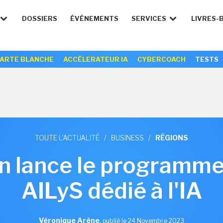
DOSSIERS
ÉVÉNEMENTS
SERVICES
LIVRES-
ARTE BLANCHE
ACCÉLERATEUR IA
CYBERCOACH
TESTS
TOUTE L'ACTUALITÉ
/
BUSINESS
/
RÉGIONS
on lance le programm
AILyS dédié à l'IA
Véronique Arène
,
publié le 24 Novembre 2023