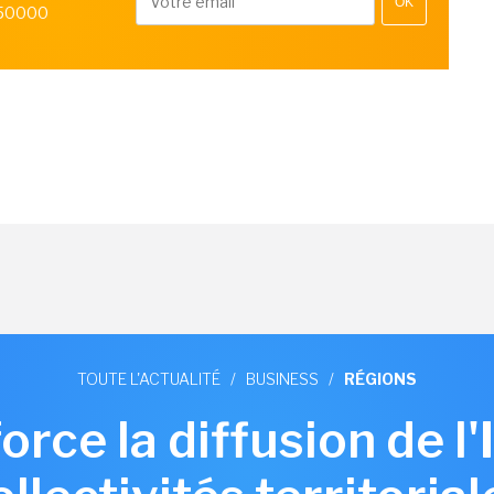
OK
 50000
TOUTE L'ACTUALITÉ
/
BUSINESS
/
RÉGIONS
force la diffusion de l'