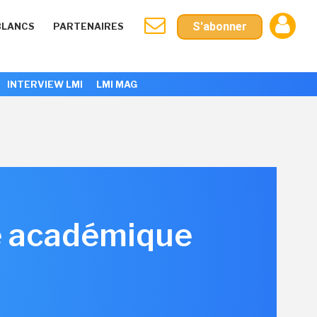
S'abonner
BLANCS
PARTENAIRES
INTERVIEW LMI
LMI MAG
e académique