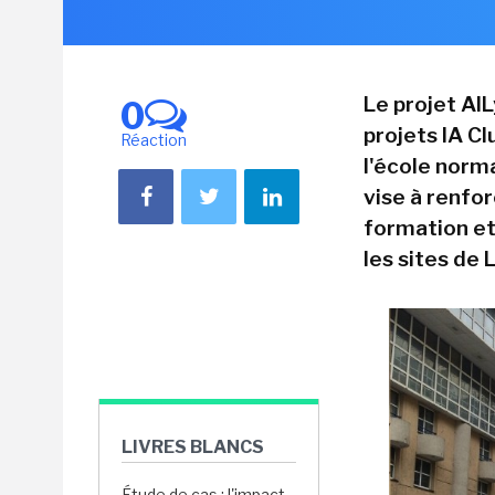
Le projet AIL
0
projets IA C
Réaction
l'école norm
vise à renfo
formation et 
les sites de 
LIVRES BLANCS
Étude de cas : l'impact