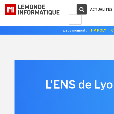
ACTUALITÉS
En ce moment :
HP POLY
C
L'ENS de Ly