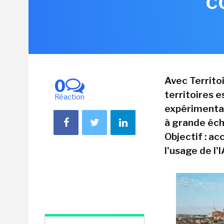
c
Avec Territoi
0
territoires 
Réaction
expérimentat
à grande éche
Objectif : a
l'usage de l'