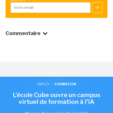
OK
Commentaire
EMPLOI
/
FORMATION
L'école Cube ouvre un campus
virtuel de formation à l'IA