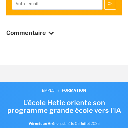
OK
Commentaire
EMPLOI
/
FORMATION
L'école Hetic oriente son
programme grande école vers l'IA
Véronique Arène
,
publié le 06 Juillet 2026