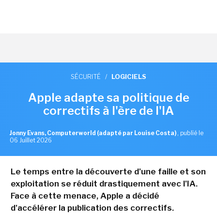
SÉCURITÉ
/
LOGICIELS
Apple adapte sa politique de
correctifs à l'ère de l'IA
Jonny Evans, Computerworld (adapté par Louise Costa)
,
publié le
06 Juillet 2026
Le temps entre la découverte d'une faille et son
exploitation se réduit drastiquement avec l'IA.
Face à cette menace, Apple a décidé
d'accélérer la publication des correctifs.