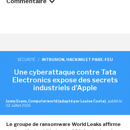
Commentaire
SÉCURITÉ
/
INTRUSION, HACKING ET PARE-FEU
Une cyberattaque contre Tata
Electronics expose des secrets
industriels d'Apple
Jonny Evans, Computerworld (adapté par Louise Costa)
,
publié le
02 Juillet 2026
Le groupe de ransomware World Leaks affirme