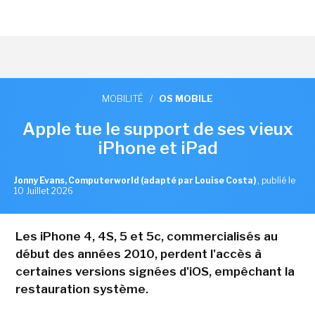
MOBILITÉ
/
OS MOBILE
Apple tue le support de ses vieux
iPhone et iPad
Jonny Evans, Computerworld (adapté par Louise Costa)
,
publié le
10 Juillet 2026
Les iPhone 4, 4S, 5 et 5c, commercialisés au
début des années 2010, perdent l'accès à
certaines versions signées d'iOS, empêchant la
restauration système.