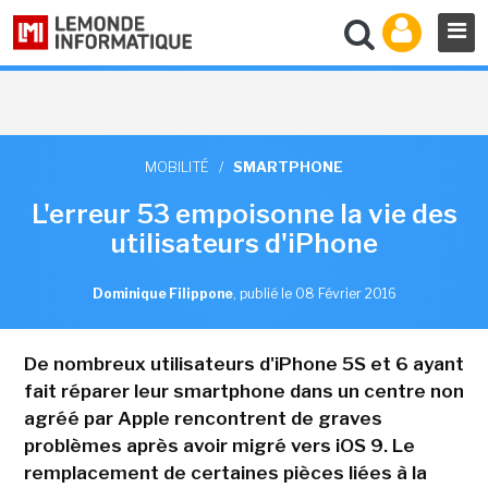
MOBILITÉ
/
SMARTPHONE
L'erreur 53 empoisonne la vie des
utilisateurs d'iPhone
Dominique Filippone
,
publié le 08 Février 2016
De nombreux utilisateurs d'iPhone 5S et 6 ayant
fait réparer leur smartphone dans un centre non
agréé par Apple rencontrent de graves
problèmes après avoir migré vers iOS 9. Le
remplacement de certaines pièces liées à la