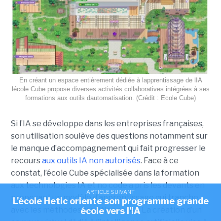
En créant un espace entièrement dédiée à lapprentissage de lIA
lécole Cube propose diverses activités collaboratives intégrées à ses
formations aux outils dautomatisation. (Crédit : Ecole Cube)
Si l’IA se développe dans les entreprises françaises,
son utilisation soulève des questions notamment sur
le manque d’accompagnement qui fait progresser le
recours
aux outils IA non autorisés
. Face à ce
constat, l’école Cube spécialisée dans la formation
aux technologies IA et no code a pris les devants en
ARTICLE SUIVANT
proposant un modèle d’apprentissage qui tranche
L'école Hetic oriente son programme grande
avec les méthodes traditionnelles. La création d’un
école vers l'IA