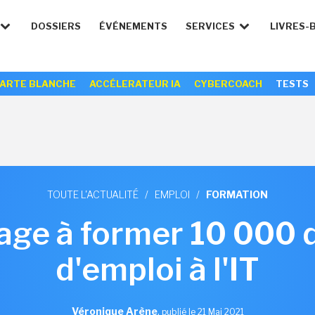
DOSSIERS
ÉVÉNEMENTS
SERVICES
LIVRES-
ARTE BLANCHE
ACCÉLERATEUR IA
CYBERCOACH
TESTS
TOUTE L'ACTUALITÉ
/
EMPLOI
/
FORMATION
gage à former 10 00
d'emploi à l'IT
Véronique Arène
,
publié le 21 Mai 2021