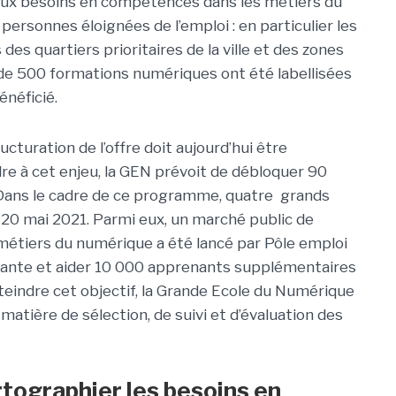
x besoins en compétences dans les métiers du
rsonnes éloignées de l’emploi : en particulier les
des quartiers prioritaires de la ville et des zones
ès de 500 formations numériques ont été labellisées
néficié.
ucturation de l’offre doit aujourd’hui être
e à cet enjeu, la GEN prévoit de débloquer 90
. Dans le cadre de ce programme, quatre grands
20 mai 2021. Parmi eux, un marché public de
 métiers du numérique a été lancé par Pôle emploi
xistante et aider 10 000 apprenants supplémentaires
atteindre cet objectif, la Grande Ecole du Numérique
atière de sélection, de suivi et d’évaluation des
tographier les besoins en