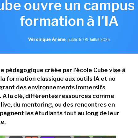
ube ouvre un campus 
formation à l'IA
Véronique Arène
,
publié le 09 Juillet 2026
e pédagogique créée par l'école Cube vise à
a formation classique aux outils IA et no
égrant des environnements immersifs
s. A la clé, différentes ressources comme
 live, du mentoring, ou des rencontres en
agnent les étudiants tout au long de leur
e.