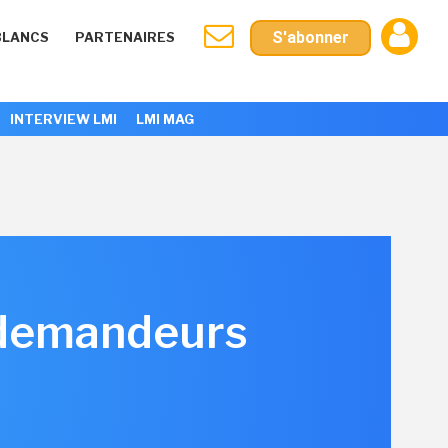
S'abonner
BLANCS
PARTENAIRES
INTERVIEW LMI
LMI MAG
0 demandeurs