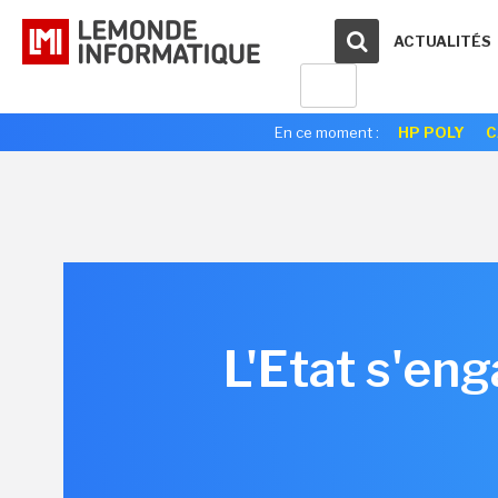
ACTUALITÉS
En ce moment :
HP POLY
C
L'Etat s'en