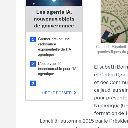
Les agents IA,
nouveaux objets
de gouvernance
Gartner prévoit une
1
croissance
Ce jeudi, Elisabeth 
exponentielle de l'IA
grandes lignes du 
agentique
L'observabilité
2
Elisabeth Borne
incontournable pour l'IA
agentique
et Cédric O, s
et des Commun
...
3
ce jeudi au se
LIRE LE DOSSIER
pour présenter
Numérique (GEN
formation de 1
Lancé à l'automne 2015 par le Présiden