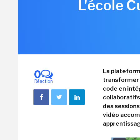
L'école C
La plateform
0
transformer l
Réaction
code en int
collaboratif
des sessions
vidéo accomp
apprentissag