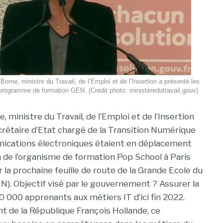
Borne, ministre du Travail, de l’Emploi et de l’Insertion a présenté les
programme de formation GEN. (Crédit photo: ministèredutravail.gouv)
, ministre du Travail, de l’Emploi et de l’Insertion
ecrétaire d’Etat chargé de la Transition Numérique
ications électroniques étaient en déplacement
in de l’organisme de formation Pop School à Paris
 la prochaine feuille de route de la Grande Ecole du
). Objectif visé par le gouvernement ? Assurer la
0 000 apprenants aux métiers IT d’ici fin 2022.
t de la République François Hollande, ce