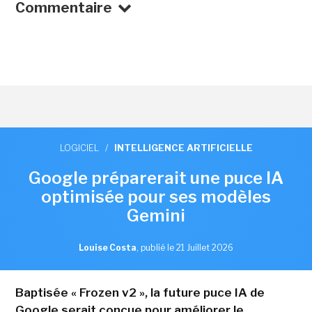
Commentaire
LOGICIEL
/
INTELLIGENCE ARTIFICIELLE
Google préparerait une puce IA
optimisée pour ses modèles
Gemini
Louise Costa
,
publié le 21 Juillet 2026
Baptisée « Frozen v2 », la future puce IA de
Google serait conçue pour améliorer le