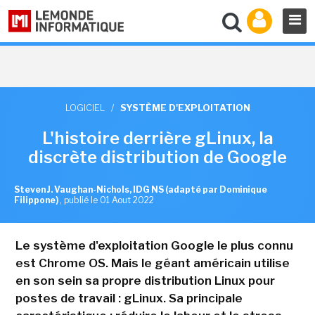
LOGICIEL
/
SYSTÈME D'EXPLOITATION
L'histoire derrière gLinux, la
discrète distribution de Google
Steven J. Vaughan-Nichols, IDG NS (adapté par Dominique
Filippone)
,
publié le 01 Aout 2022
Le système d'exploitation Google le plus connu
est Chrome OS. Mais le géant américain utilise
en son sein sa propre distribution Linux pour
postes de travail : gLinux. Sa principale