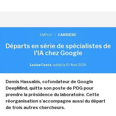
EMPLOI
/
CARRIÈRE
Départs en série de spécialistes de
l'IA chez Google
Louise Costa
,
publié le 10 Aout 2026
Demis Hassabis, cofondateur de Google
DeepMind, quitte son poste de PDG pour
prendre la présidence du laboratoire. Cette
réorganisation s'accompagne aussi du départ
de trois autres chercheurs.