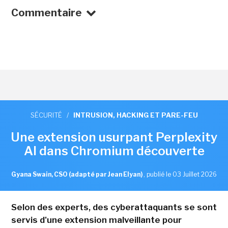
Commentaire
SÉCURITÉ
/
INTRUSION, HACKING ET PARE-FEU
Une extension usurpant Perplexity
AI dans Chromium découverte
Gyana Swain, CSO (adapté par Jean Elyan)
,
publié le 03 Juillet 2026
Selon des experts, des cyberattaquants se sont
servis d'une extension malveillante pour