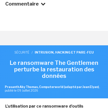
Commentaire
SÉCURITÉ
/
INTRUSION, HACKING ET PARE-FEU
Le ransomware The Gentlemen
perturbe la restauration des
données
Prasanth Aby Thomas, Computerworld (adapté par Jean Elyan)
,
publié le 09 Juillet 2026
L'utilisation par ce ransomware d'outils