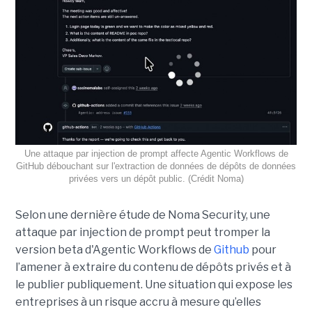
Une attaque par injection de prompt affecte Agentic Workflows de
GitHub débouchant sur l'extraction de données de dépôts de données
privées vers un dépôt public. (Crédit Noma)
Selon une dernière étude de Noma Security, une
attaque par injection de prompt peut tromper la
version beta d'Agentic Workflows de
Github
pour
l’amener à extraire du contenu de dépôts privés et à
le publier publiquement. Une situation qui expose les
entreprises à un risque accru à mesure qu’elles