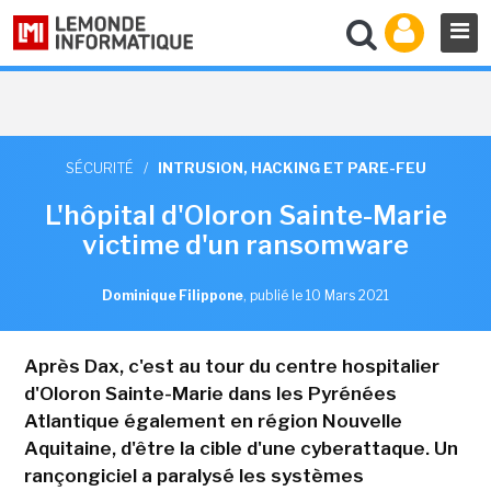
SÉCURITÉ
/
INTRUSION, HACKING ET PARE-FEU
L'hôpital d'Oloron Sainte-Marie
victime d'un ransomware
Dominique Filippone
,
publié le 10 Mars 2021
Après Dax, c'est au tour du centre hospitalier
d'Oloron Sainte-Marie dans les Pyrénées
Atlantique également en région Nouvelle
Aquitaine, d'être la cible d'une cyberattaque. Un
rançongiciel a paralysé les systèmes