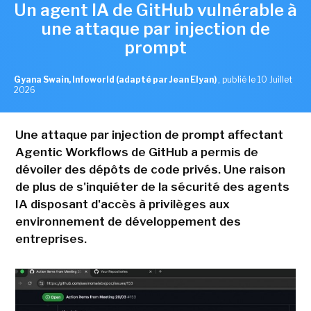
Un agent IA de GitHub vulnérable à
une attaque par injection de
prompt
Gyana Swain, Infoworld (adapté par Jean Elyan)
,
publié le 10 Juillet
2026
Une attaque par injection de prompt affectant
Agentic Workflows de GitHub a permis de
dévoiler des dépôts de code privés. Une raison
de plus de s'inquiéter de la sécurité des agents
IA disposant d'accès à privilèges aux
environnement de développement des
entreprises.