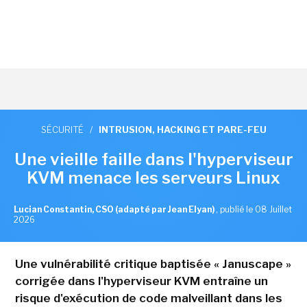
SÉCURITÉ
/
INTRUSION, HACKING ET PARE-FEU
Une vieille faille dans l'hyperviseur
KVM menace les serveurs Linux
Lucian Constantin, CSO (adapté par Jean Elyan)
,
publié le 08 Juillet
2026
Une vulnérabilité critique baptisée « Januscape »
corrigée dans l'hyperviseur KVM entraîne un
risque d'exécution de code malveillant dans les