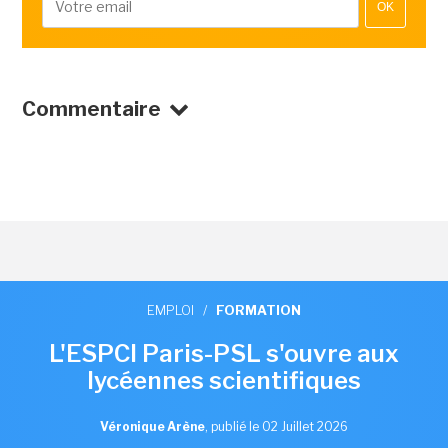
OK
Commentaire
EMPLOI
/
FORMATION
L'ESPCI Paris-PSL s'ouvre aux
lycéennes scientifiques
Véronique Arène
,
publié le 02 Juillet 2026