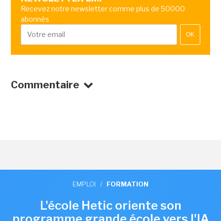
Recevez notre newsletter comme plus de 50000
abonnés
OK
Commentaire
EMPLOI
/
FORMATION
L'école Hetic oriente son
programme grande école vers l'IA