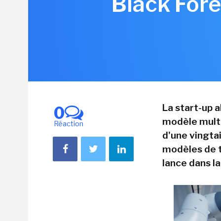
Black Fore
La start-up a
0
modèle multi
Réaction
d'une vingta
modèles de t
lance dans la