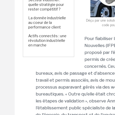
quelle stratégie pour
rester compétitif ?
La donnée industrielle
Déçu par une soluti
au coeur de la
code pou
performance client
Actifs connectés : une
Pour fiabiliser
révolution industrielle
en marche
Nouvelles (IFP
proposé par l'é
permis de crée
concernés. Ceu
bureaux, avis de passage et d'absenc
travail et permis associés, avis de mo
processus auparavant gérés via des wo
bureautiques. « Outre qu'elle était ch
les étapes de validation », observe Ann
l'établissement public spécialiste de 
de l'énergie, du transport et de l'envi