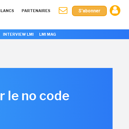
S'abonner
BLANCS
PARTENAIRES
INTERVIEW LMI
LMI MAG
r le no code