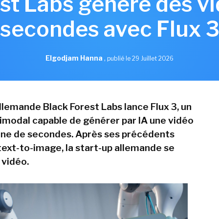
st Labs génère des v
secondes avec Flux 
Elgodjam Hanna
,
publié le 29 Juillet 2026
llemande Black Forest Labs lance Flux 3, un
modal capable de générer par IA une vidéo
ine de secondes. Après ses précédents
ext-to-image, la start-up allemande se
 vidéo.