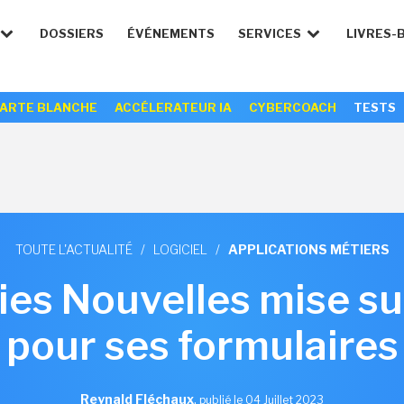
DOSSIERS
ÉVÉNEMENTS
SERVICES
LIVRES-
ARTE BLANCHE
ACCÉLERATEUR IA
CYBERCOACH
TESTS
TOUTE L'ACTUALITÉ
/
LOGICIEL
/
APPLICATIONS MÉTIERS
ies Nouvelles mise su
pour ses formulaires
Reynald Fléchaux
,
publié le 04 Juillet 2023