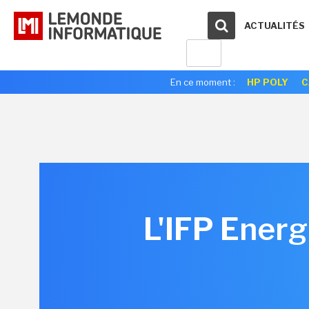
ACTUALITÉS
En ce moment :
HP POLY
C
L'IFP Energ