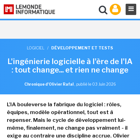
LOGICIEL
/
DÉVELOPPEMENT ET TESTS
L'ingénierie logicielle à l'ère de l'IA
: tout change... et rien ne change
Chronique d'Olivier Rafal
,
publié le 03 Juin 2026
L'IA bouleverse la fabrique du logiciel : rôles,
équipes, modèle opérationnel, tout est à
repenser. Mais le cycle de développement lui-
même, finalement, ne change pas vraiment - il
exige au contraire une discipline accrue. Olivier