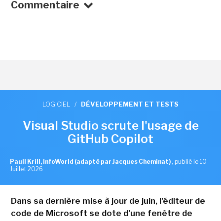
Commentaire
LOGICIEL
/
DÉVELOPPEMENT ET TESTS
Visual Studio scrute l'usage de
GitHub Copilot
Paull Krill, InfoWorld (adapté par Jacques Cheminat)
,
publié le 10
Juillet 2026
Dans sa dernière mise à jour de juin, l'éditeur de
code de Microsoft se dote d'une fenêtre de