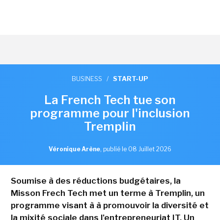
BUSINESS
/
START-UP
La French Tech tue son
programme pour l'inclusion
Tremplin
Véronique Arène
,
publié le 08 Juillet 2026
Soumise à des réductions budgétaires, la
Misson Frech Tech met un terme à Tremplin, un
programme visant à à promouvoir la diversité et
la mixité sociale dans l'entrepreneuriat IT. Un