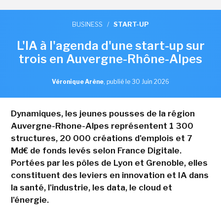
BUSINESS
/
START-UP
L'IA à l'agenda d'une start-up sur
trois en Auvergne-Rhône-Alpes
Véronique Arène
,
publié le 30 Juin 2026
Dynamiques, les jeunes pousses de la région
Auvergne-Rhone-Alpes représentent 1 300
structures, 20 000 créations d'emplois et 7
Md€ de fonds levés selon France Digitale.
Portées par les pôles de Lyon et Grenoble, elles
constituent des leviers en innovation et IA dans
la santé, l'industrie, les data, le cloud et
l'énergie.