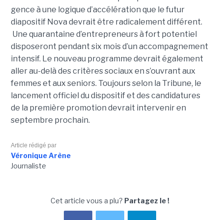
gence à une logique d’accé­lé­ra­tion que le futur
diapositif Nova devrait être radi­ca­le­ment dif­fé­rent.
Une qua­ran­taine d’entre­pre­neurs à fort poten­tiel
disposeront pen­dant six mois d’un accom­pa­gne­ment
inten­sif. Le nouveau pro­gramme devrait également
aller au-delà des critères sociaux en s’ouvrant aux
femmes et aux seniors. Toujours selon la Tribune, le
lancement officiel du dispositif et des candidatures
de la première promotion devrait intervenir en
septembre prochain.
Article rédigé par
Véronique Arène
Journaliste
Cet article vous a plu?
Partagez le !