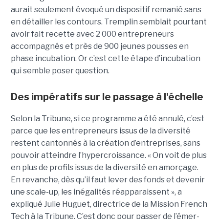
aurait seulement évoqué un dispositif remanié sans
en détailler les contours. Tremplin semblait pourtant
avoir fait recette avec 2 000 entrepreneurs
accompagnés et près de 900 jeunes pousses en
phase incubation. Or c’est cette étape d’incubation
qui semble poser question.
Des impératifs sur le passage à l'échelle
Selon la Tribune, si ce programme a été annulé, c’est
parce que les entre­pre­neurs issus de la diver­sité
restent cantonnés à la créa­tion d’entre­prises, sans
pouvoir atteindre l’hyper­crois­sance. « On voit de plus
en plus de pro­fils issus de la diver­sité en amorçage.
En revanche, dès qu’il faut lever des fonds et deve­nir
une scale-up, les inéga­li­tés réap­pa­raissent », a
expliqué Julie Huguet, directrice de la Mission French
Tech à la Tribune. C’est donc pour passer de l’émer­