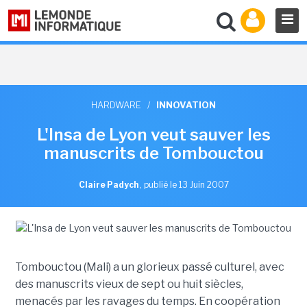
HARDWARE
/
INNOVATION
L'Insa de Lyon veut sauver les
manuscrits de Tombouctou
Claire Padych
,
publié le 13 Juin 2007
Tombouctou (Mali) a un glorieux passé culturel, avec
des manuscrits vieux de sept ou huit siècles,
menacés par les ravages du temps. En coopération