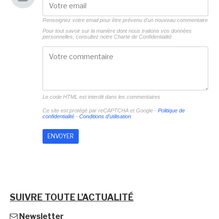
Renseignez votre email pour être prévenu d'un nouveau commentaire
Pour tout savoir sur la manière dont nous traitons vos données
personnelles, consultez notre
Charte de Confidentialité.
Le code HTML est interdit dans les commentaires
Ce site est protégé par reCAPTCHA et Google -
Politique de
confidentialité
-
Conditions d'utilisation
SUIVRE TOUTE L'ACTUALITÉ
Newsletter