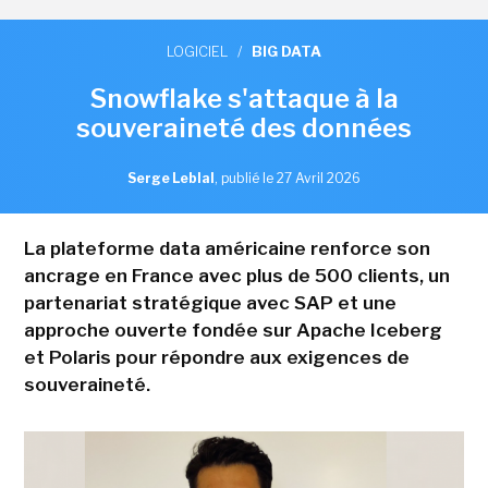
LOGICIEL
/
BIG DATA
Snowflake s'attaque à la
souveraineté des données
Serge Leblal
,
publié le 27 Avril 2026
La plateforme data américaine renforce son
ancrage en France avec plus de 500 clients, un
partenariat stratégique avec SAP et une
approche ouverte fondée sur Apache Iceberg
et Polaris pour répondre aux exigences de
souveraineté.