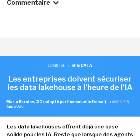
Commentaire
LOGICIEL
/
BIG DATA
Les entreprises doivent sécuriser
les data lakehouse à l'heure de l'IA
Maria Korolov, CIO (adapté par Emmanuelle Delsol)
,
publié le 26
Juin 2026
Les data lakehouses offrent déjà une base
solide pour les IA. Reste que lorsque des agents