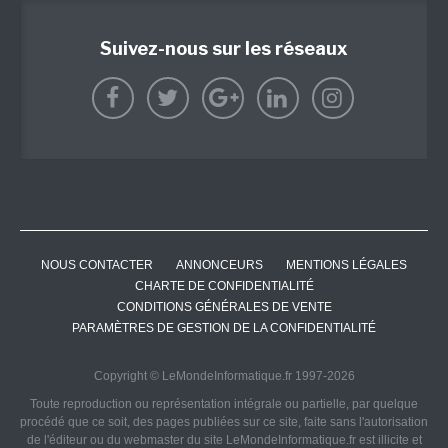
Suivez-nous sur les réseaux
NOUS CONTACTER
ANNONCEURS
MENTIONS LÉGALES
CHARTE DE CONFIDENTIALITÉ
CONDITIONS GÉNÉRALES DE VENTE
PARAMÈTRES DE GESTION DE LA CONFIDENTIALITÉ
Copyright © LeMondeInformatique.fr 1997-2026
Toute reproduction ou représentation intégrale ou partielle, par quelque
procédé que ce soit, des pages publiées sur ce site, faite sans l'autorisation
de l'éditeur ou du webmaster du site LeMondeInformatique.fr est illicite et