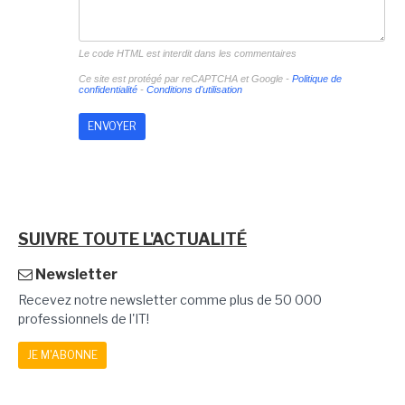
Le code HTML est interdit dans les commentaires
Ce site est protégé par reCAPTCHA et Google -
Politique de
confidentialité
-
Conditions d'utilisation
SUIVRE TOUTE L'ACTUALITÉ
Newsletter
Recevez notre newsletter comme plus de 50 000
professionnels de l'IT!
JE M'ABONNE