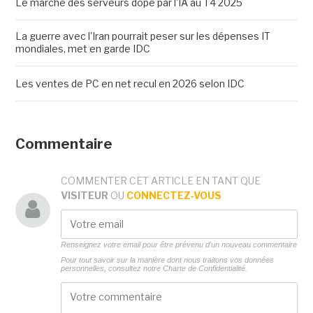
Le marché des serveurs dopé par l'IA au T4 2025
La guerre avec l'Iran pourrait peser sur les dépenses IT
mondiales, met en garde IDC
Les ventes de PC en net recul en 2026 selon IDC
Commentaire
COMMENTER CET ARTICLE EN TANT QUE
VISITEUR
OU
CONNECTEZ-VOUS
Renseignez votre email pour être prévenu d'un nouveau commentaire
Pour tout savoir sur la manière dont nous traitons vos données
personnelles, consultez notre
Charte de Confidentialité.